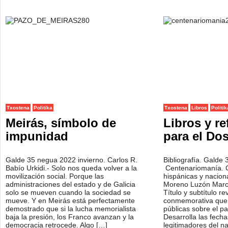
Txostena
Politika
Txostena
Libros
Politik
Meirás, símbolo de
Libros y re
impunidad
para el Dos
Galde 35 negua 2022 invierno. Carlos R.
Bibliografía. Galde
Babío Urkidi.- Solo nos queda volver a la
Centenariomanía.
movilización social. Porque las
hispánicas y nacion
administraciones del estado y de Galicia
Moreno Luzón Marci
solo se mueven cuando la sociedad se
Título y subtítulo re
mueve. Y en Meirás está perfectamente
conmemorativa que s
demostrado que si la lucha memorialista
públicas sobre el 
baja la presión, los Franco avanzan y la
Desarrolla las fecha
democracia retrocede. Algo […]
legitimadores del n