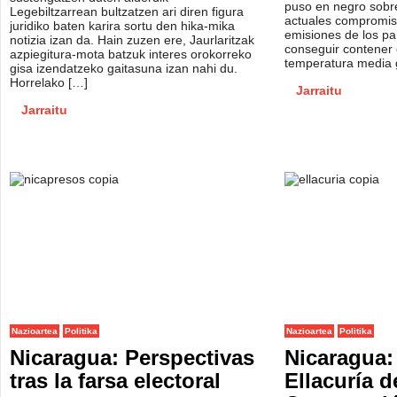
puso en negro sobre
Legebiltzarrean bultzatzen ari diren figura
actuales compromis
juridiko baten karira sortu den hika-mika
emisiones de los p
notizia izan da. Hain zuzen ere, Jaurlaritzak
conseguir contener 
azpiegitura-mota batzuk interes orokorreko
temperatura media g
gisa izendatzeko gaitasuna izan nahi du.
Horrelako […]
Jarraitu
Jarraitu
Nazioartea
Politika
Nazioartea
Politika
Nicaragua: Perspectivas
Nicaragua:
tras la farsa electoral
Ellacuría d