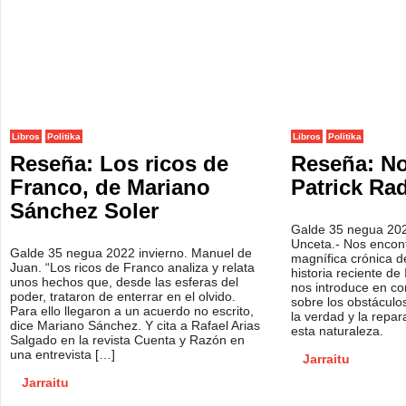
Libros
Politika
Libros
Politika
Reseña: Los ricos de
Reseña: No
Franco, de Mariano
Patrick Ra
Sánchez Soler
Galde 35 negua 202
Unceta.- Nos encon
Galde 35 negua 2022 invierno. Manuel de
magnífica crónica d
Juan. “Los ricos de Franco analiza y relata
historia reciente de 
unos hechos que, desde las esferas del
nos introduce en co
poder, trataron de enterrar en el olvido.
sobre los obstáculo
Para ello llegaron a un acuerdo no escrito,
la verdad y la repar
dice Mariano Sánchez. Y cita a Rafael Arias
esta naturaleza.
Salgado en la revista Cuenta y Razón en
una entrevista […]
Jarraitu
Jarraitu