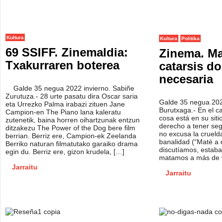
Kultura
Kultura
Politika
69 SSIFF. Zinemaldia:
Zinema. Ma
Txakurraren boterea
catarsis d
necesaria
Galde 35 negua 2022 invierno. Sabiñe
Zurutuza.- 28 urte pasatu dira Oscar saria
Galde 35 negua 202
eta Urrezko Palma irabazi zituen Jane
Burutxaga.- En el c
Campion-en The Piano lana kaleratu
cosa está en su sitio
zutenetik, baina horren oihartzunak entzun
derecho a tener se
ditzakezu The Power of the Dog bere film
no excusa la crueld
berrian. Berriz ere, Campion-ek Zeelanda
banalidad (“Maté a 
Berriko naturan filmatutako garaiko drama
discutíamos, estaba
egin du. Berriz ere, gizon krudela, […]
matamos a más de ve
Jarraitu
Jarraitu