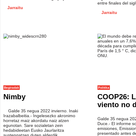
entre finales del si
Jarraitu
Jarraitu
Begiradak
Politika
Nimby
COOP26: L
viento no 
Galde 35 negua 2022 invierno. Inaki
Irazabalbeitia.- Ingelesezko akronimo
Galde 35 negua 202
horretaz maiz akordatu naiz atzen
Duce.- El informe s
egunotan. Sare sozialetan zein
emisiones, Emissio
hedabideetan Eusko Jaurlaritza
presentado antes de
sustengatzen duten alderdik