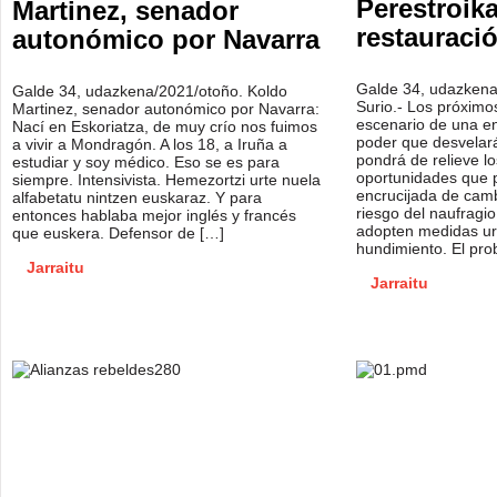
Perestroik
Martinez, senador
restauraci
autonómico por Navarra
Galde 34, udazkena
Galde 34, udazkena/2021/otoño. Koldo
Surio.- Los próximo
Martinez, senador autonómico por Navarra:
escenario de una en
Nací en Eskoriatza, de muy crío nos fuimos
poder que desvelará
a vivir a Mondragón. A los 18, a Iruña a
pondrá de relieve lo
estudiar y soy médico. Eso se es para
oportunidades que 
siempre. Intensivista. Hemezortzi urte nuela
encrucijada de cam
alfabetatu nintzen euskaraz. Y para
riesgo del naufragi
entonces hablaba mejor inglés y francés
adopten medidas urg
que euskera. Defensor de […]
hundimiento. El pr
Jarraitu
Jarraitu