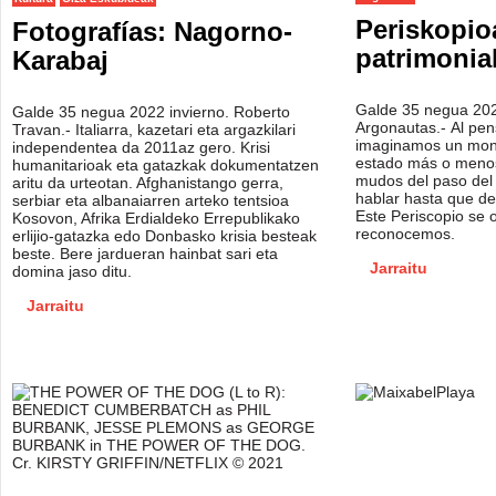
Periskopio
Fotografías: Nagorno-
patrimonia
Karabaj
Galde 35 negua 202
Galde 35 negua 2022 invierno. Roberto
Argonautas.- Al pen
Travan.- Italiarra, kazetari eta argazkilari
imaginamos un mon
independentea da 2011az gero. Krisi
estado más o menos
humanitarioak eta gatazkak dokumentatzen
mudos del paso del
aritu da urteotan. Afghanistango gerra,
hablar hasta que de 
serbiar eta albanaiarren arteko tentsioa
Este Periscopio se 
Kosovon, Afrika Erdialdeko Errepublikako
reconocemos.
erlijio-gatazka edo Donbasko krisia besteak
beste. Bere jardueran hainbat sari eta
Jarraitu
domina jaso ditu.
Jarraitu