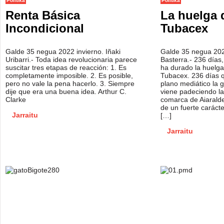
Politika
Politika
Renta Básica
La huelga 
Incondicional
Tubacex
Galde 35 negua 2022 invierno. Iñaki
Galde 35 negua 2022
Uribarri.- Toda idea revolucionaria parece
Basterra.- 236 días,
suscitar tres etapas de reacción: 1. Es
ha durado la huelga
completamente imposible. 2. Es posible,
Tubacex. 236 días 
pero no vale la pena hacerlo. 3. Siempre
plano mediático la 
dije que era una buena idea. Arthur C.
viene padeciendo la
Clarke
comarca de Aiarald
de un fuerte carácte
Jarraitu
[…]
Jarraitu