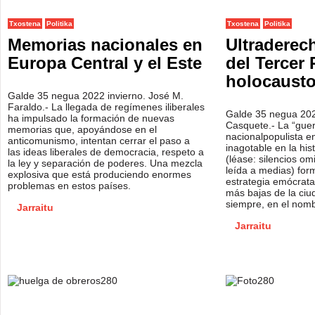
Txostena
Politika
Txostena
Politika
Memorias nacionales en
Ultraderec
Europa Central y el Este
del Tercer 
holocausto
Galde 35 negua 2022 invierno. José M.
Faraldo.- La llegada de regímenes iliberales
Galde 35 negua 202
ha impulsado la formación de nuevas
Casquete.- La “guerr
memorias que, apoyándose en el
nacionalpopulista e
anticomunismo, intentan cerrar el paso a
inagotable en la his
las ideas liberales de democracia, respeto a
(léase: silencios o
la ley y separación de poderes. Una mezcla
leída a medias) for
explosiva que está produciendo enormes
estrategia emócrata 
problemas en estos países.
más bajas de la ciu
siempre, en el nombr
Jarraitu
Jarraitu