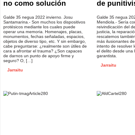
no como solución
de punitiv
Galde 35 negua 2022 invierno. Josu
Galde 35 negua 202
Santamarina.- Son muchos los dispositivos
Mendiola.- Sería co
protésicos mediante los cuales puede
reivindicación del d
operar una memoria. Homenajes, placas,
justicia, la reparaci
monumentos, fechas señaladas, espacios,
rescatemos también
objetos de diverso tipo, etc. Y sin embargo,
más ilusionantes de 
cabe preguntarse: ¿realmente son útiles de
intento de resolver 
cara a afrontar el trauma? ¿Son capaces
el delito desde una
de darnos un punto de apoyo firme y
garantista.
seguro? O, […]
Jarraitu
Jarraitu