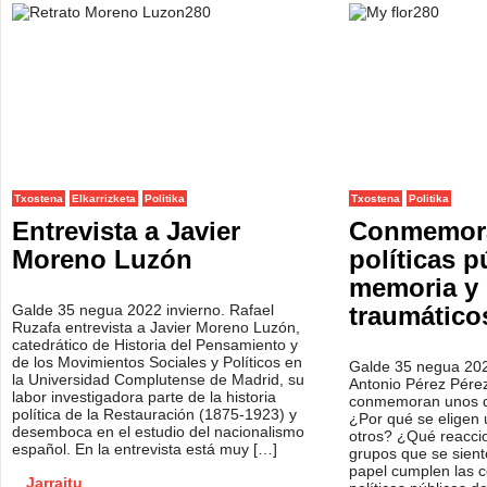
Txostena
Elkarrizketa
Politika
Txostena
Politika
Entrevista a Javier
Conmemora
Moreno Luzón
políticas p
memoria y 
Galde 35 negua 2022 invierno. Rafael
traumático
Ruzafa entrevista a Javier Moreno Luzón,
catedrático de Historia del Pensamiento y
de los Movimientos Sociales y Políticos en
Galde 35 negua 202
la Universidad Complutense de Madrid, su
Antonio Pérez Pére
labor investigadora parte de la historia
conmemoran unos d
política de la Restauración (1875-1923) y
¿Por qué se eligen 
desemboca en el estudio del nacionalismo
otros? ¿Qué reacci
español. En la entrevista está muy […]
grupos que se sien
papel cumplen las 
Jarraitu