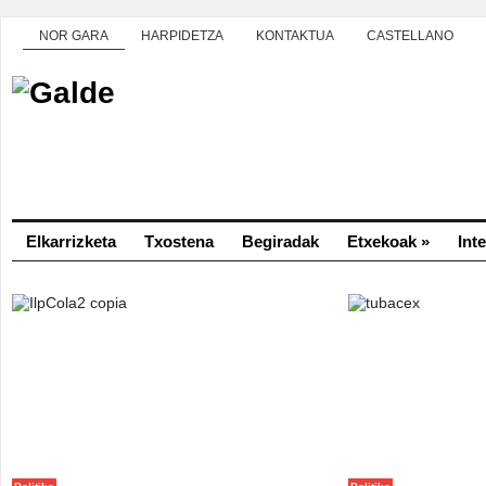
NOR GARA
HARPIDETZA
KONTAKTUA
CASTELLANO
Elkarrizketa
Txostena
Begiradak
Etxekoak
»
Int