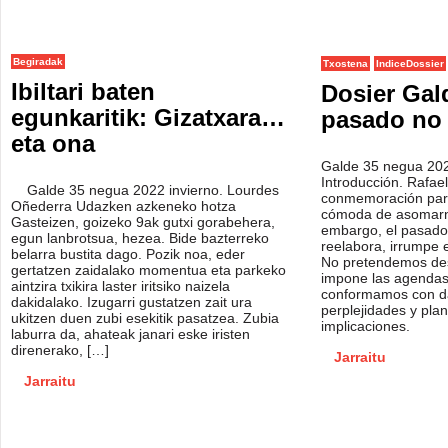
Begiradak
Txostena
IndiceDossier
Ibiltari baten
Dosier Gald
egunkaritik: Gizatxara…
pasado no 
eta ona
Galde 35 negua 202
Introducción. Rafae
Galde 35 negua 2022 invierno. Lourdes
conmemoración par
Oñederra Udazken azkeneko hotza
cómoda de asomarn
Gasteizen, goizeko 9ak gutxi gorabehera,
embargo, el pasado 
egun lanbrotsua, hezea. Bide bazterreko
reelabora, irrumpe 
belarra bustita dago. Pozik noa, eder
No pretendemos de
gertatzen zaidalako momentua eta parkeko
impone las agenda
aintzira txikira laster iritsiko naizela
conformamos con da
dakidalako. Izugarri gustatzen zait ura
perplejidades y pla
ukitzen duen zubi esekitik pasatzea. Zubia
implicaciones.
laburra da, ahateak janari eske iristen
direnerako, […]
Jarraitu
Jarraitu