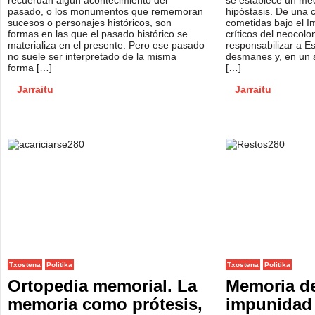
recuerdan algún acontecimiento del
se establece un mec
pasado, o los monumentos que rememoran
hipóstasis. De una c
sucesos o personajes históricos, son
cometidas bajo el I
formas en las que el pasado histórico se
críticos del neocol
materializa en el presente. Pero ese pasado
responsabilizar a 
no suele ser interpretado de la misma
desmanes y, en un s
forma […]
[…]
Jarraitu
Jarraitu
Txostena
Politika
Txostena
Politika
Ortopedia memorial. La
Memoria de
memoria como prótesis,
impunidad