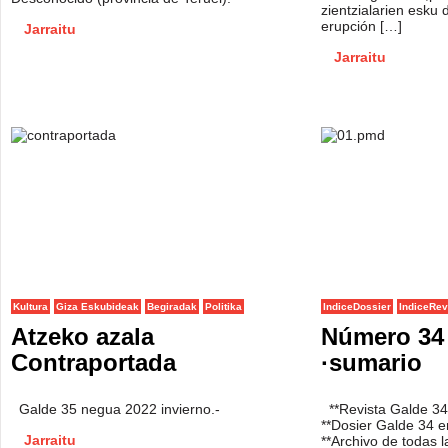
zientzialarien esku
erupción […]
Jarraitu
Jarraitu
Kultura
Giza Eskubideak
Begiradak
Politika
IndiceDossier
IndiceRev
Atzeko azala
Número 34
Contraportada
·sumario
Galde 35 negua 2022 invierno.-
**Revista Galde 34
**Dosier Galde 34 e
Jarraitu
**Archivo de todas l