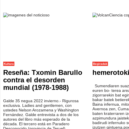
Kultura
Begiradak
Reseña: Txomin Barullo
hemerotoki
contra el desorden
mundial (1978-1988)
Sumendiaren suaz b
euren bo- terea are
zigorrarekin bat eg
bakar batek betierek
Galde 35 negua 2022 invierno.- Rigurosa
Baina infernua, mit
exclusiva. Ladies and gentlemen, con
Avernoa zen, Cumas
ustedes Nelson Arozamena y Washington
baten kraterraren 
Fernández. Galde entrevista a dos de los
azpimundura jaistek
autores del libro más esperado de la
badirudi infernuko s
década. El tercero está en Paradero
izutzen gintuena,poe
Desconocido (provincia de Teruel).