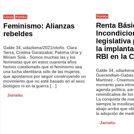
Politika
Libros
Politika
Renta Bási
Feminismo: Alianzas
Incondicion
rebeldes
legislativa
la implant
Galde 34, udazkena/2021/otoño. Clara
Serra, Cristina Garaizabal, Paloma Uría y
RBI en la 
Miriam Solá.- Somos muchas las y los
feministas que en estos cuarenta años
hemos cuestionado que el feminismo sea
Galde 34, udazkena/
una lucha identitaria sólo de las mujeres,
Guerendiain-Gabás 
que apostamos por seguir construyendo un
Martínez.- Creemos 
movimiento que no esté basado en el sexo
momento para introd
biológico ni en la guerra […]
agenda política, pa
reivindicativa de lo
Jarraitu
La conquista de nu
siempre la moviliza
abajo-arriba que ob
la adopción de med
Jarraitu