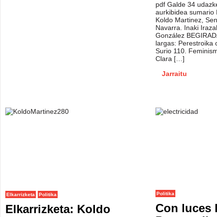
pdf Galde 34 udazk
aurkibidea sumari
Koldo Martinez, Sen
Navarra. Inaki Iraza
González BEGIRADA
largas: Perestroika 
Surio 110. Feminism
Clara […]
Jarraitu
Politika
Elkarrizketa
Politika
Con luces 
Elkarrizketa: Koldo