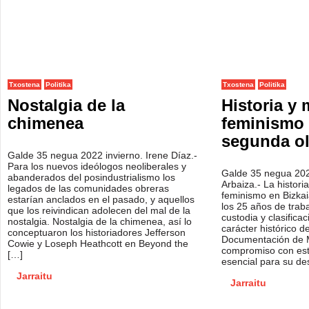
Txostena
Politika
Txostena
Politika
Nostalgia de la
Historia y
chimenea
feminismo 
segunda ol
Galde 35 negua 2022 invierno. Irene Díaz.-
Para los nuevos ideólogos neoliberales y
Galde 35 negua 202
abanderados del posindustrialismo los
Arbaiza.- La histori
legados de las comunidades obreras
feminismo en Bizkai
estarían anclados en el pasado, y aquellos
los 25 años de traba
que los reivindican adolecen del mal de la
custodia y clasific
nostalgia. Nostalgia de la chimenea, así lo
carácter histórico d
conceptuaron los historiadores Jefferson
Documentación de M
Cowie y Loseph Heathcott en Beyond the
compromiso con est
[…]
esencial para su des
Jarraitu
Jarraitu