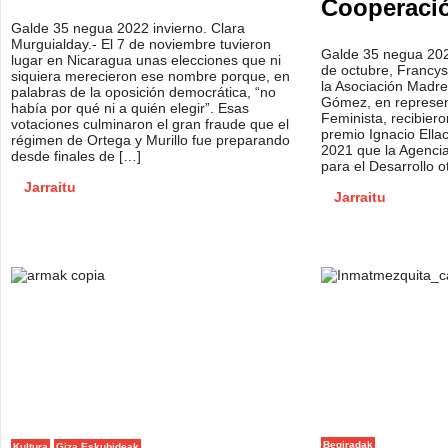
Cooperaci
Galde 35 negua 2022 invierno. Clara
Murguialday.- El 7 de noviembre tuvieron
Galde 35 negua 2022
lugar en Nicaragua unas elecciones que ni
de octubre, Francys
siquiera merecieron ese nombre porque, en
la Asociación Madre
palabras de la oposición democrática, “no
Gómez, en represent
había por qué ni a quién elegir”. Esas
Feminista, recibiero
votaciones culminaron el gran fraude que el
premio Ignacio Ella
régimen de Ortega y Murillo fue preparando
2021 que la Agenci
desde finales de […]
para el Desarrollo 
Jarraitu
Jarraitu
Begiradak
Kultura
Giza Eskubideak