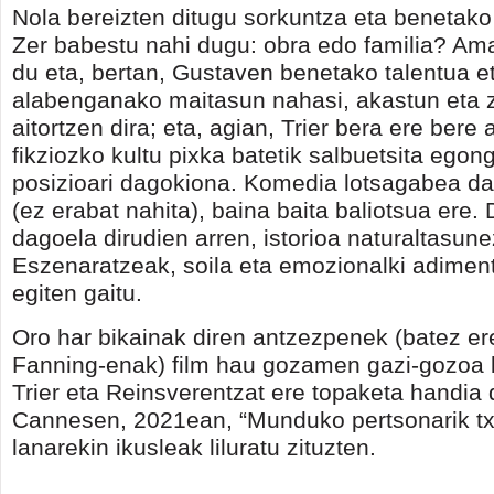
Nola bereizten ditugu sorkuntza eta benetako
Zer babestu nahi dugu: obra edo familia? Am
du eta, bertan, Gustaven benetako talentua e
alabenganako maitasun nahasi, akastun eta 
aitortzen dira; eta, agian, Trier bera ere bere
fikziozko kultu pixka batetik salbuetsita egon
posizioari dagokiona. Komedia lotsagabea da
(ez erabat nahita), baina baita baliotsua ere.
dagoela dirudien arren, istorioa naturaltasune
Eszenaratzeak, soila eta emozionalki adimen
egiten gaitu.
Oro har bikainak diren antzezpenek (batez er
Fanning-enak) film hau gozamen gazi-gozoa b
Trier eta Reinsverentzat ere topaketa handia d
Cannesen, 2021ean, “Munduko pertsonarik tx
lanarekin ikusleak liluratu zituzten.