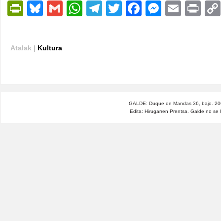
PrintFriendly
Bluesky
Gmail
WhatsApp
Telegram
Twitter
Facebook
Messen
Email
Pri
Atalak |
Kultura
GALDE: Duque de Mandas 36, bajo. 200
Edita: Hirugarren Prentsa. Galde no se