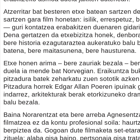
Atzerritar bat besteren etxe batean sartzen d
sartzen gara film honetan: isilik, errespetuz,
— guri kontatzea erabakitzen duenaren gidari 
Dena gertatzen da etxebizitza honek, denbor
bere historia ezagutaraztea aukeratuko balu b
batena, bere maitasunena, bere hausturena.
Etxe honen arima – bere zauriak bezala – ber
duela ia mende bat Norvegian. Eraikuntza bu
pitzadura batek zeharkatu zuen sototik azken 
Pitzadura horrek Edgar Allan Poeren ipuinak 
indarrez, arkitekturak berak etorkizuneko d
balu bezala.
Baina Norarentzat eta bere arreba Agnesentza
filmatzea ez da kontu profesional soila: haurt
berpiztea da. Gogoan dute filmaketa set-etara
zituela; alaba gisa baino, pertsonaia gisa trat