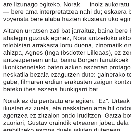
are lizunago egiteko, Norak — inoiz aukeratu
— bere ama interpretatzea nahi du; eskaera bi
voyerista bere alaba hazten ikusteari uko egin
Aitaren urratsen zati bat jarraituz, baina bere
ahalegin guztiak eginez, Nora antzerkiko akt
telebistan arrakasta lortu duena, zinematik er
ahizpa, Agnes (Inga Ibsdotter Lilleaas), ez ze
antzezpenean aritu, baina Borgen fanatikoek 
ikonikoenetako baten azken eszenan protago
neskatila bezala ezagutzen dute: gainerako te
gabe, filmaren erdian erakusten zaigun kontz
bateko ihes eszena hunkigarri bat.
Norak ez du pentsatu ere egiten. “Ez”. Urteak 
ikusten ez zuela, eta neskatoen ama hil ondo
agertzea ez zitzaion ondo iruditzen. Gatza bo
zauriari, Gustav oraindik etxearen jabea dela 
erabiltzeko asmoa duela jakiten dutenean.