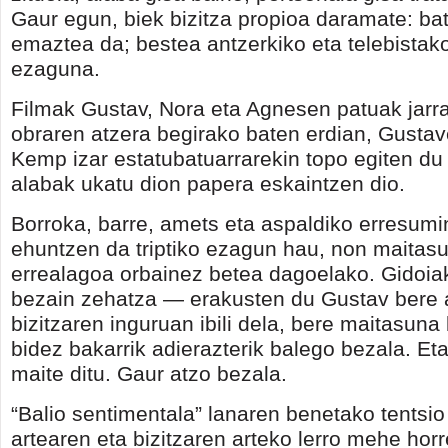
Gaur egun, biek bizitza propioa daramate: ba
emaztea da; bestea antzerkiko eta telebistak
ezaguna.
Filmak Gustav, Nora eta Agnesen patuak jarra
obraren atzera begirako baten erdian, Gusta
Kemp izar estatubatuarrarekin topo egiten du 
alabak ukatu dion papera eskaintzen dio.
Borroka, barre, amets eta aspaldiko erresumi
ehuntzen da triptiko ezagun hau, non maitasu
errealagoa orbainez betea dagoelako. Gidoia
bezain zehatza — erakusten du Gustav bere 
bizitzaren inguruan ibili dela, bere maitasuna
bidez bakarrik adierazterik balego bezala. Eta
maite ditu. Gaur atzo bezala.
“Balio sentimentala” lanaren benetako tentsi
artearen eta bizitzaren arteko lerro mehe horr