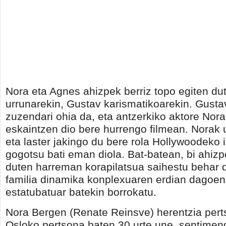
Nora eta Agnes ahizpek berriz topo egiten dut
urrunarekin, Gustav karismatikoarekin. Gusta
zuzendari ohia da, eta antzerkiko aktore Nora 
eskaintzen dio bere hurrengo filmean. Norak 
eta laster jakingo du bere rola Hollywoodeko 
gogotsu bati eman diola. Bat-batean, bi ahizp
duten harreman korapilatsua saihestu behar d
familia dinamika konplexuaren erdian dagoen
estatubatuar batekin borrokatu.
Nora Bergen (Renate Reinsve) herentzia pert
Osloko pertsona baten 30 urte une, sentimen