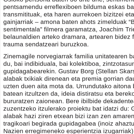
pentsamendu erreflexiboen bilduma eskas b
transmitituak, eta haren aurrekoen bizitzei et
gainjarriak – amona baten ahots zimelduak “B
sentimentala” filmera garamatza, Joachim Tri
belaunaldien arteko dramara, artearen bidez 
trauma sendatzeari buruzkoa.
Zinemagile norvegiarrak familia unitatearen 
du, bai indibiduala, bai kolektiboa, zintzotasu
gupidagabearekin. Gustav Borg (Stellan Skarsgاrd) bere
alabak txikiak direnean eta premia gorrian d
uzten duen aita mota da. Urrundutako aitona 
batean itzultzen da, ideia distiratsu eta bereko
bururatzen zaionean. Bere ibilbide dekadente
zuzentzeko itzulerako proiektu bat idatzi du:
alabak hazi ziren etxean bizi izan zen amaren
tragikoari begirada gupidagabea (inoiz ahaztu
Nazien erregimeneko esperientzia izugarriak)