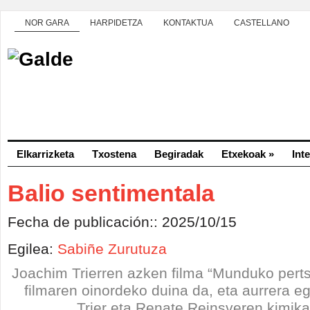
NOR GARA
HARPIDETZA
KONTAKTUA
CASTELLANO
Elkarrizketa
Txostena
Begiradak
Etxekoak
»
Int
Balio sentimentala
Fecha de publicación:: 2025/10/15
Egilea:
Sabiñe Zurutuza
Joachim Trierren azken filma “Munduko perts
filmaren oinordeko duina da, eta aurrera e
Trier eta Renate Reinsveren kimika 