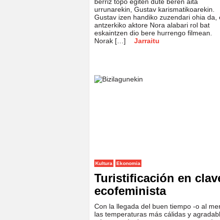
berriz topo egiten dute beren aita
urrunarekin, Gustav karismatikoarekin.
Gustav izen handiko zuzendari ohia da, 
antzerkiko aktore Nora alabari rol bat
eskaintzen dio bere hurrengo filmean.
Norak […]
Jarraitu
Kultura
Ekonomia
Turistificación en clav
ecofeminista
Con la llegada del buen tiempo -o al m
las temperaturas más cálidas y agradab