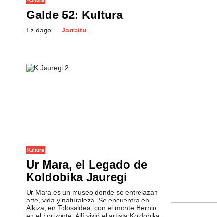
Kultura
Galde 52: Kultura
Ez dago.
Jarraitu
Kultura
Ur Mara, el Legado de
Koldobika Jauregi
"El mal del p
Ur Mara es un museo donde se entrelazan
arte, vida y naturaleza. Se encuentra en
Alkiza, en Tolosaldea, con el monte Hernio
en el horizonte. Allí vivió el artista Koldobika