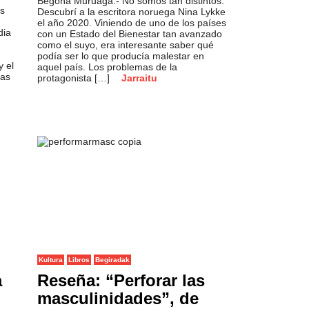
Begoña Muruaga.- No somos tan distintos.
es
Descubrí a la escritora noruega Nina Lykke
el año 2020. Viniendo de uno de los países
dia
con un Estado del Bienestar tan avanzado
como el suyo, era interesante saber qué
podía ser lo que producía malestar en
y el
aquel país. Los problemas de la
ras
protagonista […]
Jarraitu
Kultura
Libros
Begiradak
a
Reseña: “Perforar las
masculinidades”, de