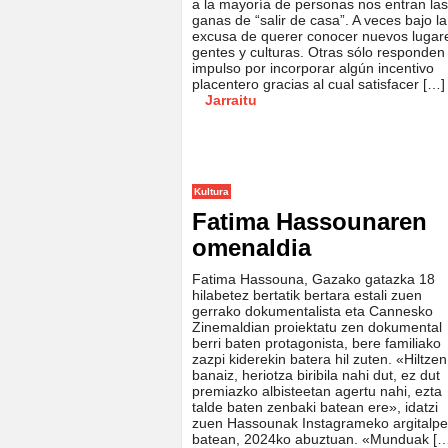
a la mayoría de personas nos entran las
ganas de “salir de casa”. A veces bajo la
excusa de querer conocer nuevos lugar
gentes y culturas. Otras sólo responden 
impulso por incorporar algún incentivo
placentero gracias al cual satisfacer […]
Jarraitu
Kultura
Fatima Hassounaren
omenaldia
Fatima Hassouna, Gazako gatazka 18
hilabetez bertatik bertara estali zuen
gerrako dokumentalista eta Cannesko
Zinemaldian proiektatu zen dokumental
berri baten protagonista, bere familiako
zazpi kiderekin batera hil zuten. «Hiltzen
banaiz, heriotza biribila nahi dut, ez dut
premiazko albisteetan agertu nahi, ezta
talde baten zenbaki batean ere», idatzi
zuen Hassounak Instagrameko argitalp
batean, 2024ko abuztuan. «Munduak […