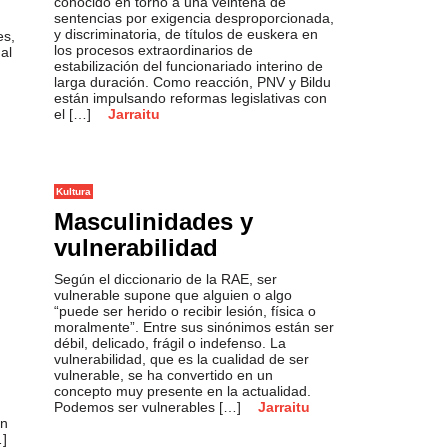
conocido en torno a una veintena de
sentencias por exigencia desproporcionada,
y discriminatoria, de títulos de euskera en
es,
los procesos extraordinarios de
al
estabilización del funcionariado interino de
larga duración. Como reacción, PNV y Bildu
están impulsando reformas legislativas con
el […]
Jarraitu
Kultura
Masculinidades y
vulnerabilidad
Según el diccionario de la RAE, ser
vulnerable supone que alguien o algo
“puede ser herido o recibir lesión, física o
moralmente”. Entre sus sinónimos están ser
débil, delicado, frágil o indefenso. La
vulnerabilidad, que es la cualidad de ser
vulnerable, se ha convertido en un
concepto muy presente en la actualidad.
Podemos ser vulnerables […]
Jarraitu
en
]