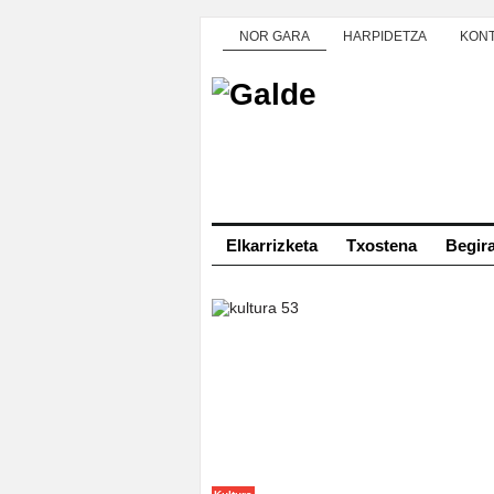
NOR GARA
HARPIDETZA
KON
Elkarrizketa
Txostena
Begir