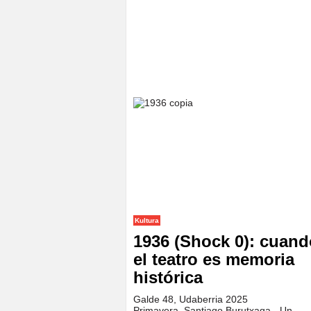
Kultura
1936 (Shock 0): cuand
el teatro es memoria
histórica
Galde 48, Udaberria 2025
Primavera. Santiago Burutxaga.- Un