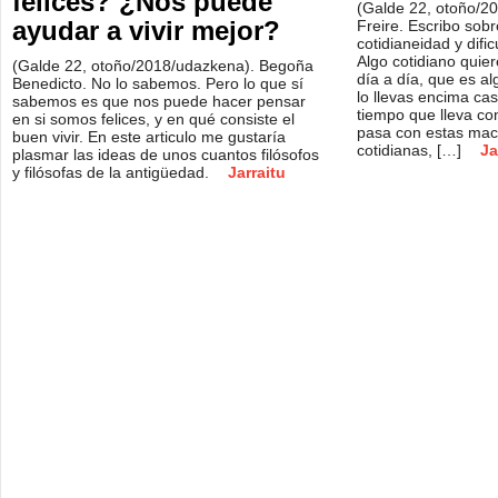
felices? ¿Nos puede
(Galde 22, otoño/20
ayudar a vivir mejor?
Freire. Escribo sobr
cotidianeidad y difi
Algo cotidiano quier
(Galde 22, otoño/2018/udazkena). Begoña
día a día, que es al
Benedicto. No lo sabemos. Pero lo que sí
lo llevas encima casi
sabemos es que nos puede hacer pensar
tiempo que lleva con
en si somos felices, y en qué consiste el
pasa con estas mac
buen vivir. En este articulo me gustaría
cotidianas, […]
Ja
plasmar las ideas de unos cuantos filósofos
y filósofas de la antigüedad.
Jarraitu