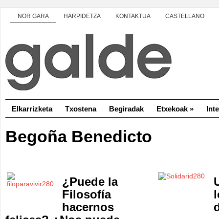
NOR GARA
HARPIDETZA
KONTAKTUA
CASTELLANO
Elkarrizketa
Txostena
Begiradak
Etxekoak
»
Int
Begoña Benedicto
¿Puede la
Filosofía
hacernos