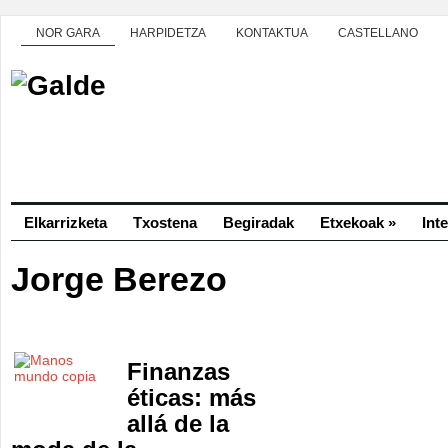
NOR GARA
HARPIDETZA
KONTAKTUA
CASTELLANO
Elkarrizketa
Txostena
Begiradak
Etxekoak
»
Int
Jorge Berezo
Finanzas
éticas: más
allá de la