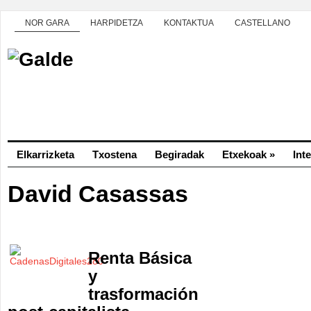
NOR GARA
HARPIDETZA
KONTAKTUA
CASTELLANO
Elkarrizketa
Txostena
Begiradak
Etxekoak
»
Int
David Casassas
Renta Básica
y
trasformación