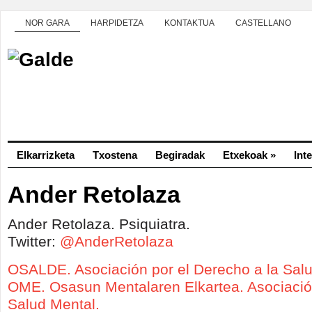
NOR GARA
HARPIDETZA
KONTAKTUA
CASTELLANO
Elkarrizketa
Txostena
Begiradak
Etxekoak
»
Int
Ander Retolaza
Ander Retolaza. Psiquiatra.
Twitter:
@AnderRetolaza
OSALDE. Asociación por el Derecho a la Salu
OME. Osasun Mentalaren Elkartea. Asociaci
Salud Mental.