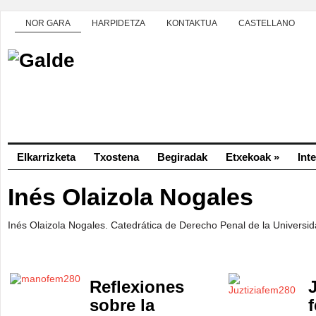
NOR GARA
HARPIDETZA
KONTAKTUA
CASTELLANO
Elkarrizketa
Txostena
Begiradak
Etxekoak
»
Int
Inés Olaizola Nogales
Inés Olaizola Nogales. Catedrática de Derecho Penal de la Universid
Reflexiones
sobre la