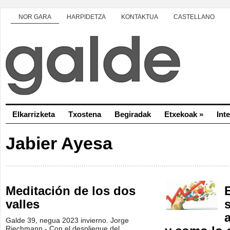
NOR GARA
HARPIDETZA
KONTAKTUA
CASTELLANO
Elkarrizketa
Txostena
Begiradak
Etxekoak
»
Int
Jabier Ayesa
Meditación de los dos
E
valles
a
Galde 39, negua 2023 invierno. Jorge
Riechmann.- Con el despliegue del