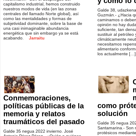
y como lo
capitalismo industrial, hemos construido
nuestros modos de vida (en las zonas
Galde 38, udazkena
centrales del llamado Norte global), así
Guzmán.- ¿Hacia qu
como las mentalidades y formas de
caminamos o debem
subjetividad dominante, sobre la base de
opinión no hay duda
una casi inimaginable abundancia
suficiente, tan den
energética que sin embargo ya se está
sustituir al petróle
acabando.
Jarraitu
climáticamente neut
necesitamos repens
alimentario conform
los actualmente […
Conmemoraciones,
como próte
políticas públicas de la
solución
memoria y relatos
traumáticos del pasado
Galde 35 negua 202
Santamarina.- Son m
Galde 35 negua 2022 invierno. José
protésicos mediante