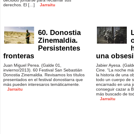
decidido juntarse para reclamar sus
derechos. El […]
Jarraitu
60. Donostia
Zinemaldia.
Persistentes
fronteras
una obses
Juan Miguel Perea. (Galde 01,
Jabier Ayesa. (Gald
invierno/2013). 60 Festival San Sebastián
Cine. “La noche má
Donostia Zinemaldia. Revisamos los títulos
la historia de una o
presentados en el festival donostiarra que
todo un cuerpo de s
más pueden interesaros temáticamente.
encarnado en una jo
Jarraitu
conseguir cazar a Bi
más buscado de tod
Jarraitu