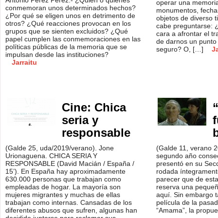
Antonio Pérez Pérez.- ¿Quién o quiénes
operar una memoria
conmemoran unos determinados hechos?
monumentos, fechas
¿Por qué se eligen unos en detrimento de
objetos de diverso t
otros? ¿Qué reacciones provocan en los
cabe preguntarse: ¿
grupos que se sienten excluidos? ¿Qué
cara a afrontar el
papel cumplen las conmemoraciones en las
de darnos un punto
políticas públicas de la memoria que se
seguro? O, […]
Ja
impulsan desde las instituciones?
Jarraitu
Cine: Chica
seria y
responsable
(Galde 25, uda/2019/verano). Jone
(Galde 11, verano 2
Urionaguena. CHICA SERIA Y
segundo año consec
RESPONSABLE (David Macián / España /
presentó en su Secci
15’). En España hay aproximadamente
rodada íntegrament
630.000 personas que trabajan como
parecer que de esta
empleadas de hogar. La mayoría son
reserva una pequeña
mujeres migrantes y muchas de ellas
aquí. Sin embargo t
trabajan como internas. Cansadas de los
película de la pasa
diferentes abusos que sufren, algunas han
“Amama”, la propue