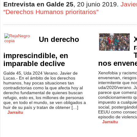
Entrevista en Galde 25
, 20 junio 2019.
Javie
“Derechos Humanos prioritarios”
Un derecho
imprescindible, en
nos enven
imparable declive
Xenofobia y racismo
Galde 45, Uda 2024 Verano. Javier de
envenenan, riesgos
Lucas.- En el ámbito de los derechos
intermitente que no
humanos, hay pocas situaciones tan
uda/2020/verano. J
contradictorias como la que afecta hoy al
parece que comenza
derecho fundamental de quienes buscan
condicionamiento q
refugio, esto es, los millones de personas
impuesto a cualquie
que, en todo el mundo, se ven obligados a
social, postergándol
huir de su país y tratan de obtener […]
EEUU como consecu
Jarraitu
episodio de violenci
Jarraitu