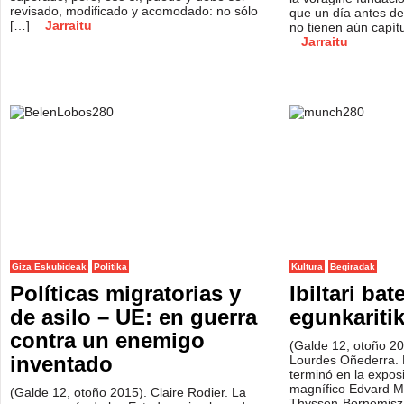
revisado, modificado y acomodado: no sólo
que un día antes d
[…]
Jarraitu
no tienen aún capít
Jarraitu
Giza Eskubideak
Politika
Kultura
Begiradak
Políticas migratorias y
Ibiltari bat
de asilo – UE: en guerra
egunkariti
contra un enemigo
(Galde 12, otoño 20
inventado
Lourdes Oñederra. 
terminó en la expos
magnífico Edvard M
(Galde 12, otoño 2015). Claire Rodier. La
Thyssen-Bornemisza