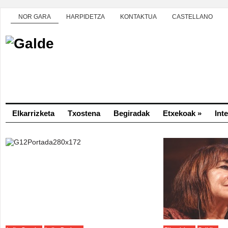
NOR GARA
HARPIDETZA
KONTAKTUA
CASTELLANO
Elkarrizketa
Txostena
Begiradak
Etxekoak
»
Int