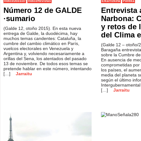
IndiceDossier
IndiceRevistas
Elkarrizketa
Politika
Número 12 de GALDE
Entrevista 
·sumario
Narbona: 
y retos de
(Galde 12, otoño 2015). En esta nueva
del Clima e
entrega de Galde, la duodécima, hay
muchos temas candentes: Cataluña, la
cumbre del cambio climático en París,
(Galde 12 – otoño/
vuelcos electorales en Venezuela y
Baragaña entrevis
Argentina y, volviendo necesariamente a
sobre la Cumbre del
orillas del Sena, los atentados del pasado
En ausencia de med
13 de noviembre. De todos esos temas se
comprometidas por 
pretende hablar en este número, intentando
los países, el aume
[…]
Jarraitu
media del planeta s
según el último inf
Intergubernamental
[…]
Jarraitu