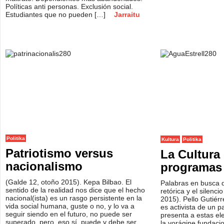
Políticas anti personas. Exclusión social.
Estudiantes que no pueden […]
Jarraitu
Politika
Kultura
Politika
Patriotismo versus
La Cultura 
nacionalismo
programas 
(Galde 12, otoño 2015). Kepa Bilbao. El
Palabras en busca d
sentido de la realidad nos dice que el hecho
retórica y el silenc
nacional(ista) es un rasgo persistente en la
2015). Pello Gutié
vida social humana, guste o no, y lo va a
es activista de un 
seguir siendo en el futuro, no puede ser
presenta a estas el
superado, pero, eso sí, puede y debe ser
la vorágine fundaci