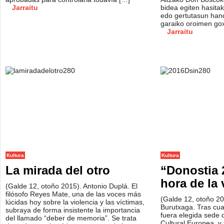
Jarraitu
bidea egiten hasitak
edo gertutasun han
garaiko oroimen go
Jarraitu
Kultura
Kultura
La mirada del otro
“Donostia 
hora de la
(Galde 12, otoño 2015). Antonio Duplá. El
filósofo Reyes Mate, una de las voces más
(Galde 12, otoño 20
lúcidas hoy sobre la violencia y las víctimas,
Burutxaga. Tras cu
subraya de forma insistente la importancia
fuera elegida sede d
del llamado “deber de memoria”. Se trata
Cultural Europea, y