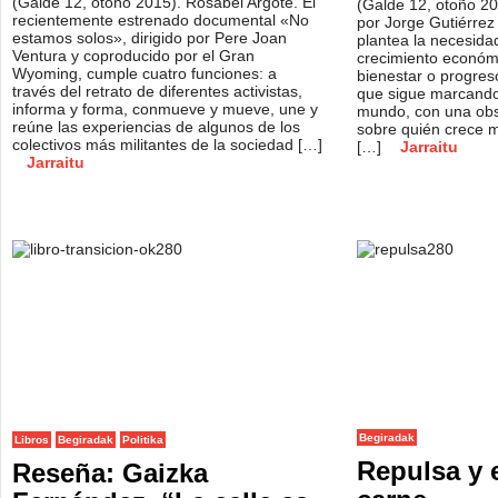
(Galde 12, otoño 2015). Rosabel Argote. El
(Galde 12, otoño 20
recientemente estrenado documental «No
por Jorge Gutiérrez G
estamos solos», dirigido por Pere Joan
plantea la necesidad
Ventura y coproducido por el Gran
crecimiento económ
Wyoming, cumple cuatro funciones: a
bienestar o progres
través del retrato de diferentes activistas,
que sigue marcando 
informa y forma, conmueve y mueve, une y
mundo, con una obse
reúne las experiencias de algunos de los
sobre quién crece m
colectivos más militantes de la sociedad […]
[…]
Jarraitu
Jarraitu
Begiradak
Libros
Begiradak
Politika
Repulsa y e
Reseña: Gaizka