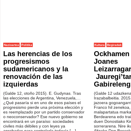
Nazioartea
Politika
Kultura
Begiradak
Las herencias de los
Ockhamen 
progresismos
Joanes
sudamericanos y la
Leizarraga
renovación de las
Jauregi’ta
izquierdas
Gabirelen
(Galde 12, otoño 2015). E. Gudynas. Tras
(Galde 12 udazkena
las elecciones de Argentina, Venezuela,…
Irazabalbeitia. 201
¿Qué pasaría si en uno de esos países el
jazoera gogoangarri
progresismo pierde una próxima elección y
Franco hil zenekoa,
es reemplazado por un partido conservador
malapartatua markat
o neoconservador? Ese nuevo gobierno se
Berdearena edo trai
encontrará en un paraíso: sociedades
duen Donostiako Ki
civiles más débiles y con leyes ya
sorrerarena. Nire ik
aprobadas para controlarla todavía […]
Altzako Don Boscoko