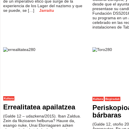
de un imperativo ético que surge de la
desde que el ayunt
experiencia de los Lager del nazismo y que
presentase su candid
se puede, se […]
Jarraitu
Fundación DSS2016
su programa en un a
celebrado en las re
instalaciones de Ta
Kultura
Kultura
Begiradak
Errealitatea apailatzea
Periskopio
bárbaras
(Galde 12 – udazkena/2015). Iban Zaldua.
Zein da fikzioaren helburua? Hauxe da,
(Galde 12, otoño 20
esango nuke, Unai Elorriagaren azken
Argonautas. En un 