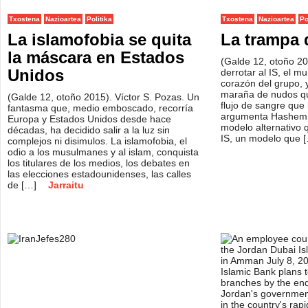
Txostena
Nazioartea
Politika
Txostena
Nazioartea
Po
La islamofobia se quita
La trampa 
la máscara en Estados
(Galde 12, otoño 20
Unidos
derrotar al IS, el m
corazón del grupo, y
maraña de nudos que
(Galde 12, otoño 2015). Víctor S. Pozas. Un
flujo de sangre que 
fantasma que, medio emboscado, recorría
argumenta Hashem.
Europa y Estados Unidos desde hace
modelo alternativo
décadas, ha decidido salir a la luz sin
IS, un modelo que 
complejos ni disimulos. La islamofobia, el
odio a los musulmanes y al islam, conquista
los titulares de los medios, los debates en
las elecciones estadounidenses, las calles
de […]
Jarraitu