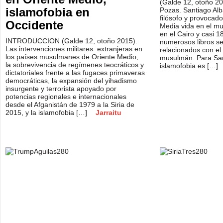
(Galde 12, otoño 20
islamofobia en
Pozas. Santiago Alba
filósofo y provocad
Occidente
Media vida en el m
en el Cairo y casi 
INTRODUCCION (Galde 12, otoño 2015).
numerosos libros s
Las intervenciones militares extranjeras en
relacionados con e
los países musulmanes de Oriente Medio,
musulmán. Para San
la sobrevivencia de regímenes teocráticos y
islamofobia es […]
dictatoriales frente a las fugaces primaveras
democráticas, la expansión del yihadismo
insurgente y terrorista apoyado por
potencias regionales e internacionales
desde el Afganistán de 1979 a la Siria de
2015, y la islamofobia […]
Jarraitu