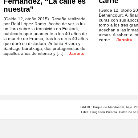
carne
Fernández, “La calle es
nuestra”
(Galde 12, otoño 20
Bethencourt. Al fina
(Galde 12, otoño 2015). Reseña realizada
curas con sus apoca
por Raúl López Romo. Acaba de ver la luz
torno a los tres gra
un libro sobre la transición en Euskadi,
acechan a las inmat
publicado oportunamente a los 40 años de
almas. A saber: el 
la muerte de Franco, tras los otros 40 años
carne.
Jarraitu
que duró su dictadura. Antonio Rivera y
Santiago Burutxaga, dos protagonistas de
aquellos años de intenso y […]
Jarraitu
GALDE: Duque de Mandas 36, bajo. 200
Edita: Hirugarren Prentsa. Galde no se