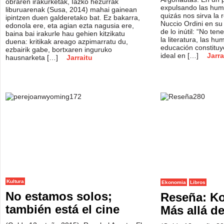
obraren irakurketak, Iazko hezurrak
expulsando las hum
liburuarenak (Susa, 2014) mahai gainean
quizás nos sirva la r
ipintzen duen galderetako bat. Ez bakarra,
Nuccio Ordini en su 
edonola ere, eta agian ezta nagusia ere,
de lo inútil: “No te
baina bai irakurle hau gehien kitzikatu
la literatura, las hu
duena: kritikak areago azpimarratu du,
educación constituy
ezbairik gabe, bortxaren inguruko
ideal en […]
Jarra
hausnarketa […]
Jarraitu
Kultura
Ekonomia
Libros
No estamos solos;
Reseña: Ko
también está el cine
Más allá de