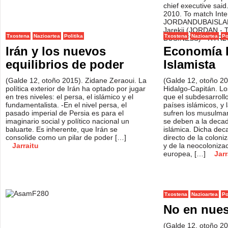
Txostena
Nazioartea
Politika
Txostena
Nazioartea
Po
Irán y los nuevos
Economía P
equilibrios de poder
Islamista
(Galde 12, otoño 2015). Zidane Zeraoui. La
(Galde 12, otoño 20
política exterior de Irán ha optado por jugar
Hidalgo-Capitán. Lo
en tres niveles: el persa, el islámico y el
que el subdesarroll
fundamentalista. -En el nivel persa, el
países islámicos, y
pasado imperial de Persia es para el
sufren los musulma
imaginario social y político nacional un
se deben a la decad
baluarte. Es inherente, que Irán se
islámica. Dicha deca
consolide como un pilar de poder […]
directo de la coloni
Jarraitu
y de la neocoloniza
europea, […]
Jarr
Txostena
Nazioartea
Po
No en nue
(Galde 12, otoño 20