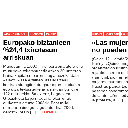
Giza Eskubideak
Ekonomia
Politika
Kultura
Begiradak
Polit
Europako biztanleen
«Las mujer
%24,4 txirotasun
no pueden 
arriskuan
(Galde 12 – otoño/
Harley. «Quince mu
Munduan, ia 1.000 milioi pertsona atera dira
organización irrump
muturreko txirotasunetik azken 20 urteetan.
roja del estreno de l
Baina kapitalismoaren magia auzoka dabil:
y se tumbaron en ell
Asiako klase ertainen azaleratzeak
mujeres muertas no
kontrastatu egiten du gaur egun txirotasun
Nuestras pancartas l
edo gizarte-bazterkeria arriskuan bizi diren
nosotras sangramo
122 milioirekin. Batez ere, hegoaldean:
de la atención mediá
Greziak eta Espainiak zifra okerrenak
la protesta, a […]
aurkezten dituzte 2008tik. Bost milioi
europar baino gehiago batu dira, 2008z
geroztik, orain […]
Jarraitu