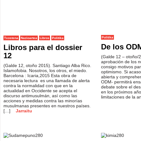
Politika
Txostena
Nazioartea
Libros
Politika
De los OD
Libros para el dossier
12
(Galde 12 – otoño/2
aprobación de los 
(Galde 12, otoño 2015). Santiago Alba Rico.
consigo motivos pa
Islamofobia. Nosotros, los otros, el miedo.
optimismo. Si acaso
Barcelona : Icaria,2015 Esta obra de
abierta y comprehen
necesaria lectura es una llamada de alerta
ODM- permitirá ens
contra la normalidad con que en la
debate sobre el des
actualidad en Occidente se acepta el
en los próximos año
discurso antimusulmán, así como las
limitaciones de la a
acciones y medidas contra las minorías
musulmanas presentes en nuestros países.
[…]
Jarraitu