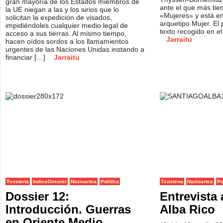
gran mayoría de los Estados miembros de
ante el que más tie
la UE niegan a las y los sirios que lo
«Mujeres» y está en
solicitan la expedición de visados,
arquetipo Mujer. El
impidiéndoles cualquier medio legal de
texto recogido en el 
acceso a sus tierras. Al mismo tiempo,
Jarraitu
hacen oídos sordos a los llamamientos
urgentes de las Naciones Unidas instando a
financiar […]
Jarraitu
Txostena
IndiceDossier
Nazioartea
Politika
Txostena
Nazioartea
Po
Dossier 12:
Entrevista
Introducción. Guerras
Alba Rico
en Oriente Medio,