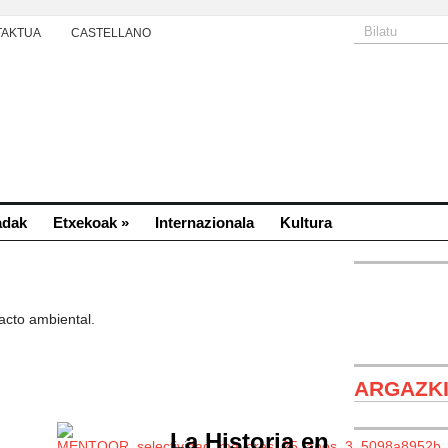
TAKTUA
CASTELLANO
adak
Etxekoak
»
Internazionala
Kultura
acto ambiental.
Debeka
Shushi (Kara
ARGAZK
2020/19/08).
La Historia en