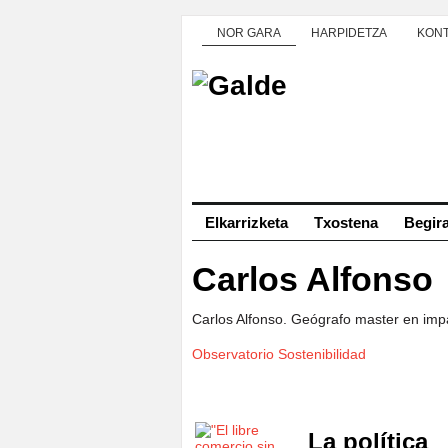
NOR GARA
HARPIDETZA
KON
Elkarrizketa
Txostena
Begir
Carlos Alfonso
Carlos Alfonso. Geógrafo master en imp
Observatorio Sostenibilidad
La política