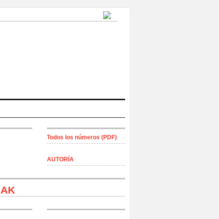
Todos los números (PDF)
AUTORÍA
tutako armak
bakh Garaiko errepublika —Artsakh—,
IAK