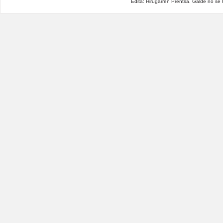
Edita: Hirugarren Prentsa. Galde no se