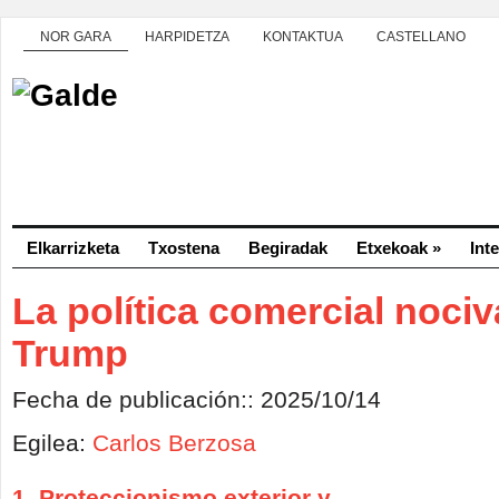
NOR GARA
HARPIDETZA
KONTAKTUA
CASTELLANO
Elkarrizketa
Txostena
Begiradak
Etxekoak
»
Int
La política comercial nociv
Trump
Fecha de publicación:: 2025/10/14
Egilea:
Carlos Berzosa
1. Proteccionismo exterior y