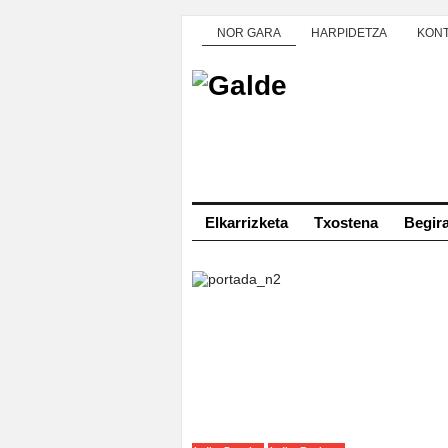
NOR GARA
HARPIDETZA
KON
Elkarrizketa
Txostena
Begir