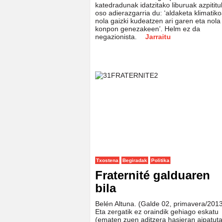
katedradunak idatzitako liburuak azpititu
oso adierazgarria du: ‘aldaketa klimatik
nola gaizki kudeatzen ari garen eta nola
konpon genezakeen’. Helm ez da
negazionista.
Jarraitu
Txostena
Begiradak
Politika
Fraternité galduaren
bila
Belén Altuna. (Galde 02, primavera/2013
Eta zergatik ez oraindik gehiago eskatu
(ematen zuen aditzera hasieran aipatut