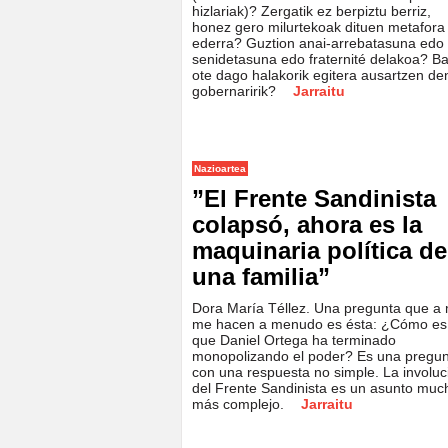
hizlariak)? Zergatik ez berpiztu berriz,
honez gero milurtekoak dituen metafora
ederra? Guztion anai-arrebatasuna edo
senidetasuna edo fraternité delakoa? B
ote dago halakorik egitera ausartzen de
gobernaririk?
Jarraitu
Nazioartea
”El Frente Sandinista
colapsó, ahora es la
maquinaria política de
una familia”
Dora María Téllez. Una pregunta que a 
me hacen a menudo es ésta: ¿Cómo es
que Daniel Ortega ha terminado
monopolizando el poder? Es una pregu
con una respuesta no simple. La involuc
del Frente Sandinista es un asunto muc
más complejo.
Jarraitu