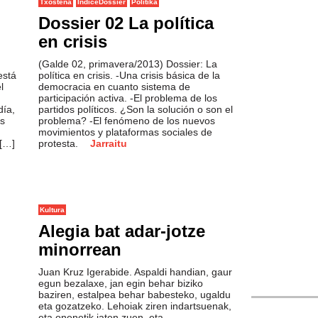
Txostena
IndiceDossier
Politika
Dossier 02 La política
en crisis
(Galde 02, primavera/2013) Dossier: La
está
política en crisis. -Una crisis básica de la
l
democracia en cuanto sistema de
participación activa. -El problema de los
día,
partidos políticos. ¿Son la solución o son el
is
problema? -El fenómeno de los nuevos
movimientos y plataformas sociales de
 […]
protesta.
Jarraitu
Kultura
Alegia bat adar-jotze
minorrean
"El instante d
Juan Kruz Igerabide. Aspaldi handian, gaur
egun bezalaxe, jan egin behar biziko
baziren, estalpea behar babesteko, ugaldu
eta gozatzeko. Lehoiak ziren indartsuenak,
eta onenetik jaten zuen, eta