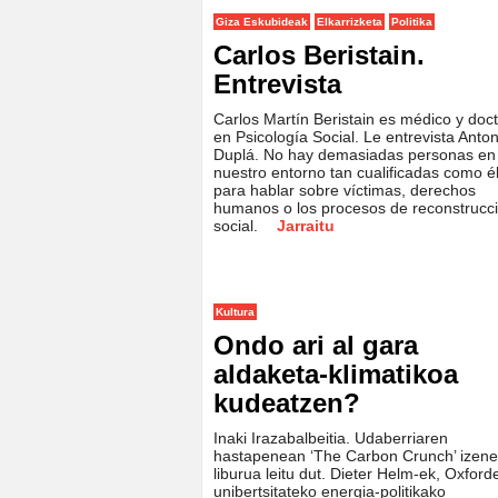
Giza Eskubideak
Elkarrizketa
Politika
Carlos Beristain.
Entrevista
Carlos Martín Beristain es médico y doc
en Psicología Social. Le entrevista Anton
Duplá. No hay demasiadas personas en
nuestro entorno tan cualificadas como é
para hablar sobre víctimas, derechos
humanos o los procesos de reconstrucc
social.
Jarraitu
Kultura
Ondo ari al gara
aldaketa-klimatikoa
kudeatzen?
Inaki Irazabalbeitia. Udaberriaren
hastapenean ‘The Carbon Crunch’ izen
liburua leitu dut. Dieter Helm-ek, Oxford
unibertsitateko energia-politikako