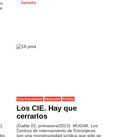
Jarraitu
lu
oa
Giza Eskubideak
Begiradak
Politika
Los CIE. Hay que
cerrarlos
).
(Galde 02, primavera/2013). MUGAK. Los
Centros de Internamiento de Extranjeros
ako
son una monstruosidad jurídica que sólo se