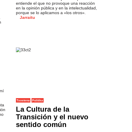
entiende el que no provoque una reacción
en la opinión pública y en la intelectualidad,
porque se lo aplicamos a «los otros».
a
Jarraitu
n
mí
Txostena
Politika
nta
La Cultura de la
ión
ho
Transición y el nuevo
sentido común