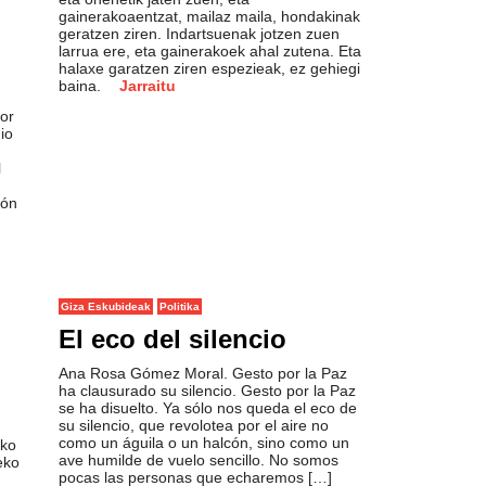
gainerakoaentzat, mailaz maila, hondakinak
geratzen ziren. Indartsuenak jotzen zuen
larrua ere, eta gainerakoek ahal zutena. Eta
halaxe garatzen ziren espezieak, ez gehiegi
baina.
Jarraitu
tor
io
l
ión
Giza Eskubideak
Politika
El eco del silencio
Ana Rosa Gómez Moral. Gesto por la Paz
ha clausurado su silencio. Gesto por la Paz
se ha disuelto. Ya sólo nos queda el eco de
su silencio, que revolotea por el aire no
como un águila o un halcón, sino como un
eko
ave humilde de vuelo sencillo. No somos
eko
pocas las personas que echaremos […]