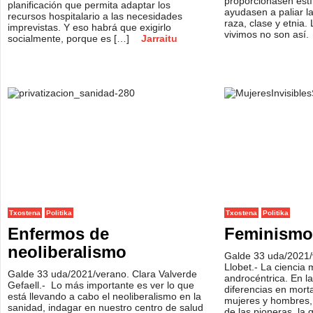
proporcionasen estí
planificación que permita adaptar los
ayudasen a paliar la
recursos hospitalario a las necesidades
raza, clase y etnia
imprevistas. Y eso habrá que exigirlo
vivimos no son así.
socialmente, porque es […]
Jarraitu
Txostena
Politika
Txostena
Politika
Enfermos de
Feminismo
neoliberalismo
Galde 33 uda/2021/
Llobet.- La ciencia 
Galde 33 uda/2021/verano. Clara Valverde
androcéntrica. En la
Gefaell.- Lo más importante es ver lo que
diferencias en morta
está llevando a cabo el neoliberalismo en la
mujeres y hombres,
sanidad, indagar en nuestro centro de salud
de las pioneras, la