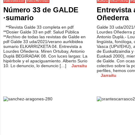
IndiceDossier
IndiceRevistas
Kultura
Elkarrizketa
Pol
Número 33 de GALDE
Entrevista
·sumario
Oñederra
**Revista Galde 33 completa en pdf
Galde 33 uda/2021/v
**Dosier Galde 33 en pdf: Salud Pública
Lourdes Oñederra p
**Archivo de todas las revistas de Galde en
Antonio Duplá.- Lo
pdf Galde 33 uda/2021/verano aurkibidea
lingüista, fonóloga, 
sumario ELKARRIZKETA 04. Entrevista a
Vasca (UPV/EHU), 
Lourdes Oñederra. Miren Ortubay, Antonio
de Euskaltzaindia y
Duplá BEGIRADAK 08. Con luces largas: La
Euskadi 2000), mie
hipérbole y el apaciguamiento. Alberto Surio
de Galde. Con ocasi
10. Lo denuncio, lo denuncio […]
Jarraitu
colectivo sobre la pol
perfiles, hemos con
Jarraitu