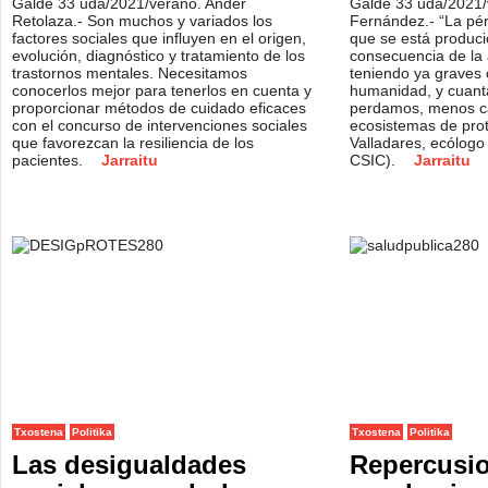
Galde 33 uda/2021/verano. Ander
Galde 33 uda/2021/
Retolaza.- Son muchos y variados los
Fernández.- “La pér
factores sociales que influyen en el origen,
que se está produc
evolución, diagnóstico y tratamiento de los
consecuencia de la
trastornos mentales. Necesitamos
teniendo ya graves 
conocerlos mejor para tenerlos en cuenta y
humanidad, y cuant
proporcionar métodos de cuidado eficaces
perdamos, menos ca
con el concurso de intervenciones sociales
ecosistemas de pro
que favorezcan la resiliencia de los
Valladares, ecólogo 
pacientes.
Jarraitu
CSIC).
Jarraitu
Txostena
Politika
Txostena
Politika
Las desigualdades
Repercusio