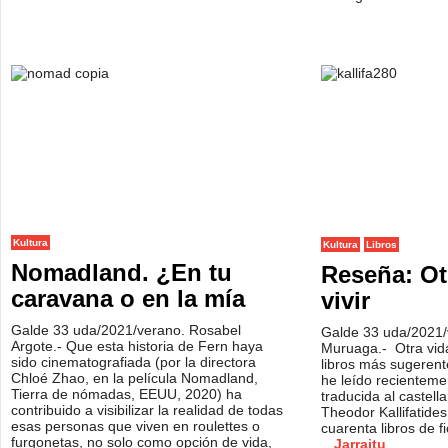
Kultura
Kultura
Libros
Nomadland. ¿En tu
Reseña: Ot
caravana o en la mía
vivir
Galde 33 uda/2021/verano. Rosabel
Galde 33 uda/2021
Argote.- Que esta historia de Fern haya
Muruaga.- Otra vida
sido cinematografiada (por la directora
libros más sugerent
Chloé Zhao, en la película Nomadland,
he leído recienteme
Tierra de nómadas, EEUU, 2020) ha
traducida al castella
contribuido a visibilizar la realidad de todas
Theodor Kallifatide
esas personas que viven en roulettes o
cuarenta libros de f
furgonetas, no solo como opción de vida,
Jarraitu