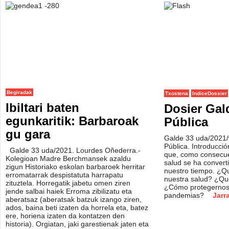
Begiradak
Txostena
IndiceDossier
Ibiltari baten
Dosier Gal
egunkaritik: Barbaroak
Pública
gu gara
Galde 33 uda/2021/
Pública. Introducci
Galde 33 uda/2021. Lourdes Oñederra.-
que, como consecue
Kolegioan Madre Berchmansek azaldu
salud se ha convert
zigun Historiako eskolan barbaroek herritar
nuestro tiempo. ¿Q
erromatarrak despistatuta harrapatu
nuestra salud? ¿Qu
zituztela. Horregatik jabetu omen ziren
¿Cómo protegernos 
jende salbai haiek Erroma zibilizatu eta
pandemias?
Jarr
aberatsaz (aberatsak batzuk izango ziren,
ados, baina beti izaten da horrela eta, batez
ere, horiena izaten da kontatzen den
historia). Orgiatan, jaki garestienak jaten eta