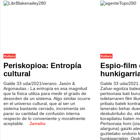
Kultura
Kultura
Periskopioa: Entropía
Espio-film 
cultural
hunkigarri
Galde 33 uda/2021/verano. Jasón &
Galde 33 uda/2021.
Argonautas.- La entropía es esa magnitud
Zahar-egoitza batean
que la física utiliza para medir el grado de
pertsonaia bati bur
desorden de un sistema. Algo similar ocurre
txiletarraren film lil
en el universo cultural, que al ser un
pribatu batek kontrat
sistema bastante cerrado, incrementa sin
lanerako behar due
parar su cantidad de confusión interna
deskubrituko du, eta 
respecto de lo conveniente y moralmente
korapilatsu baten 
aceptable.
Jarraitu
Pertsonaia honi (iz
alarguna) gaizki at
guztietako ondorio 
hunkigarriekin. On