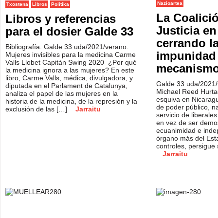
Nazioartea
Txostena
Libros
Politika
La Coalició
Libros y referencias
Justicia en
para el dosier Galde 33
cerrando la
Bibliografía. Galde 33 uda/2021/verano.
impunidad
Mujeres invisibles para la medicina Carme
Valls Llobet Capitán Swing 2020 ¿Por qué
mecanismo
la medicina ignora a las mujeres? En este
libro, Carme Valls, médica, divulgadora, y
Galde 33 uda/2021/v
diputada en el Parlament de Catalunya,
Michael Reed Hurtad
analiza el papel de las mujeres en la
esquiva en Nicarag
historia de la medicina, de la represión y la
de poder público, na
exclusión de las […]
Jarraitu
servicio de liberale
en vez de ser demo
ecuanimidad e inde
órgano más del Esta
controles, persigue
Jarraitu