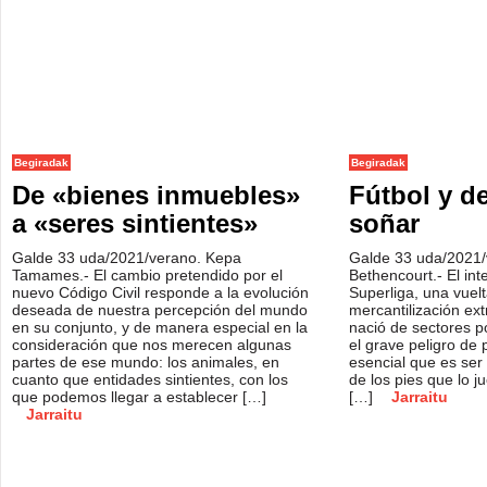
Begiradak
Begiradak
De «bienes inmuebles»
Fútbol y d
a «seres sintientes»
soñar
Galde 33 uda/2021/verano. Kepa
Galde 33 uda/2021/
Tamames.- El cambio pretendido por el
Bethencourt.- El int
nuevo Código Civil responde a la evolución
Superliga, una vuel
deseada de nuestra percepción del mundo
mercantilización ex
en su conjunto, y de manera especial en la
nació de sectores po
consideración que nos merecen algunas
el grave peligro de 
partes de ese mundo: los animales, en
esencial que es ser 
cuanto que entidades sintientes, con los
de los pies que lo j
que podemos llegar a establecer […]
[…]
Jarraitu
Jarraitu