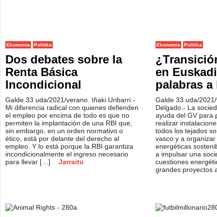
Ekonomia
Politika
Ekonomia
Politika
Dos debates sobre la
¿Transició
Renta Básica
en Euskadi
Incondicional
palabras a
Galde 33 uda/2021/verano. Iñaki Uribarri.-
Galde 33 uda/2021/
Mi diferencia radical con quienes defienden
Delgado.- La socie
el empleo por encima de todo es que no
ayuda del GV para 
permiten la implantación de una RBI que,
realizar instalacio
sin embargo, en un orden normativo o
todos los tejados so
ético, está por delante del derecho al
vasco y a organiza
empleo. Y lo está porque la RBI garantiza
energéticas sosteni
incondicionalmente el ingreso necesario
a impulsar una soci
para llevar […]
Jarraitu
cuestiones energéti
grandes proyectos 