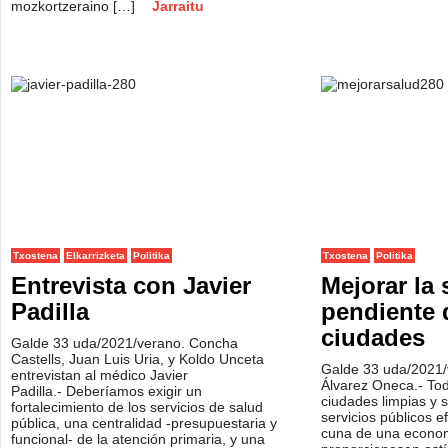
mozkortzeraino […]
Jarraitu
Txostena
Elkarrizketa
Politika
Txostena
Politika
Entrevista con Javier
Mejorar la 
Padilla
pendiente 
ciudades
Galde 33 uda/2021/verano. Concha
Castells, Juan Luis Uria, y Koldo Unceta
Galde 33 uda/2021/
entrevistan al médico Javier
Álvarez Oneca.- Tod
Padilla.- Deberíamos exigir un
ciudades limpias y 
fortalecimiento de los servicios de salud
servicios públicos e
pública, una centralidad -presupuestaria y
cuna de una econom
funcional- de la atención primaria, y una