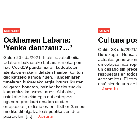
Begiradak
Kultura
Ockhamen Labana:
Cultura p
‘Yenka dantzatuz…’
Galde 33 uda/2021/
Burutxaga.- Nunca e
Galde 33 uda/2021. Inaki Irazabalbeitia.-
actuales generacio
Udaberri bukaerako Labanaren ekarpen
un colapso más rep
hau Covid19 pandemiaren kudeaketan
un desafío sin prec
atentzioa erakarri didaten hainbat konturi
respuestas en todos
dedikatzeko asmoa nuen. Pandemiaren
económicos. El comp
tunelaren bukaerako argia itxuraz ikusten
está siendo uno de
ari garen honetan, hainbat kezka zuekin
Jarraitu
konpartitzeko asmoa nuen. Alabaina,
ustekabe batekin egin dut estropezu
egunero prentsari ematen diodan
errepasoan, eldiario.es-en, Esther Samper
mediku dibulgatzaileak publikatzen duen
piezarekin. […]
Jarraitu