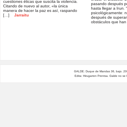
cuestiones éticas que suscita la violencia.
pasando después po
Citando de nuevo al autor, «la única
hasta llegar a Irun. “
manera de hacer la paz es así, raspando
psicológicamente: n
[…]
Jarraitu
después de superar
obstáculos que han
GALDE: Duque de Mandas 36, bajo. 200
Edita: Hirugarren Prentsa. Galde no se