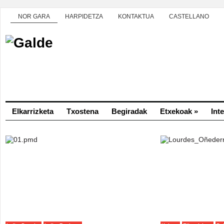
NOR GARA
HARPIDETZA
KONTAKTUA
CASTELLANO
Elkarrizketa
Txostena
Begiradak
Etxekoak
»
Int