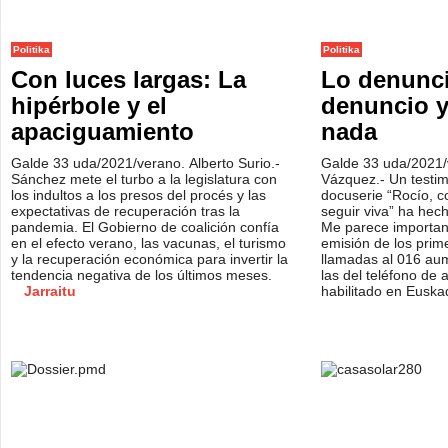
Politika
Politika
Con luces largas: La
Lo denunci
hipérbole y el
denuncio y
apaciguamiento
nada
Galde 33 uda/2021/verano. Alberto Surio.-
Galde 33 uda/2021
Sánchez mete el turbo a la legislatura con
Vázquez.- Un testimo
los indultos a los presos del procés y las
docuserie “Rocío, c
expectativas de recuperación tras la
seguir viva” ha hech
pandemia. El Gobierno de coalición confía
Me parece important
en el efecto verano, las vacunas, el turismo
emisión de los prime
y la recuperación económica para invertir la
llamadas al 016 au
tendencia negativa de los últimos meses.
las del teléfono de 
Jarraitu
habilitado en Euska