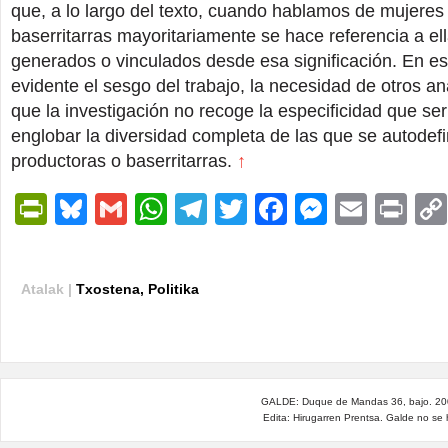
que, a lo largo del texto, cuando hablamos de mujeres
baserritarras mayoritariamente se hace referencia a el
generados o vinculados desde esa significación. En es
evidente el sesgo del trabajo, la necesidad de otros aná
que la investigación no recoge la especificidad que se
englobar la diversidad completa de las que se autode
productoras o baserritarras.
↑
PrintFriendly
Bluesky
Gmail
WhatsApp
Telegram
Twitter
Facebook
Messen
Email
Pri
Atalak |
Txostena
,
Politika
GALDE: Duque de Mandas 36, bajo. 200
Edita: Hirugarren Prentsa. Galde no se