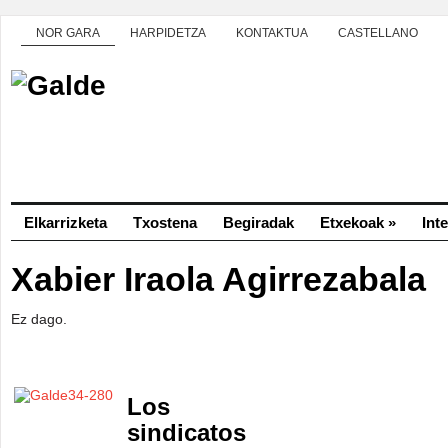
NOR GARA
HARPIDETZA
KONTAKTUA
CASTELLANO
Elkarrizketa
Txostena
Begiradak
Etxekoak
»
Int
Xabier Iraola Agirrezabala
Ez dago.
Los
sindicatos