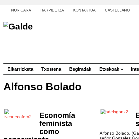
NOR GARA
HARPIDETZA
KONTAKTUA
CASTELLANO
Elkarrizketa
Txostena
Begiradak
Etxekoak
»
Int
Alfonso Bolado
Economía
feminista
como
Alfonso Bolado. (Ga
señor González Gonz