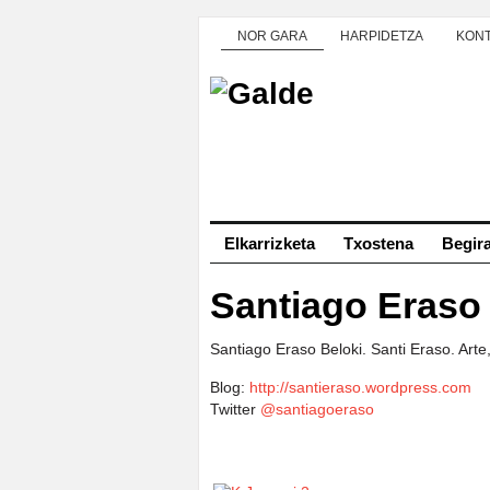
NOR GARA
HARPIDETZA
KON
Elkarrizketa
Txostena
Begir
Santiago Eraso
Santiago Eraso Beloki. Santi Eraso. A
rte
Blog:
http://santieraso.wordpress.com
Twitter
@santiagoeraso