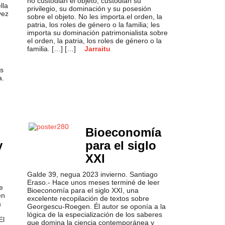
no custodian el objeto, custodian su
lla
privilegio, su dominación y su posesión
vez
sobre el objeto. No les importa.el orden, la
patria, los roles de género o la familia; les
importa su dominación patrimonialista sobre
el orden, la patria, los roles de género o la
familia. […] […]
Jarraitu
as
a.
Bioeconomía
y
para el siglo
XXI
Galde 39, negua 2023 invierno. Santiago
Eraso.- Hace unos meses terminé de leer
e
Bioeconomía para el siglo XXI, una
en
excelente recopilación de textos sobre
a
Georgescu-Roegen. Él autor se oponía a la
lógica de la especialización de los saberes
El
que domina la ciencia contemporánea y