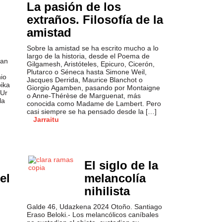
La pasión de los
extraños. Filosofía de la
amistad
Sobre la amistad se ha escrito mucho a lo
largo de la historia, desde el Poema de
zan
Gilgamesh, Aristóteles, Epicuro, Cicerón,
Plutarco o Séneca hasta Simone Weil,
nio
Jacques Derrida, Maurice Blanchot o
bika
Giorgio Agamben, pasando por Montaigne
 Ur
o Anne-Thérèse de Marguenat, más
la
conocida como Madame de Lambert. Pero
casi siempre se ha pensado desde la […]
Jarraitu
El siglo de la
el
melancolía
nihilista
Galde 46, Udazkena 2024 Otoño. Santiago
Eraso Beloki.- Los melancólicos caníbales