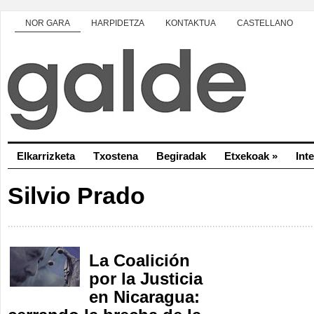
NOR GARA
HARPIDETZA
KONTAKTUA
CASTELLANO
Elkarrizketa
Txostena
Begiradak
Etxekoak
»
Int
Silvio Prado
La Coalición
por la Justicia
en Nicaragua: