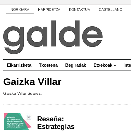
NOR GARA
HARPIDETZA
KONTAKTUA
CASTELLANO
Elkarrizketa
Txostena
Begiradak
Etxekoak
»
Int
Gaizka Villar
Gaizka Villar Suarez.
Reseña:
Estrategias