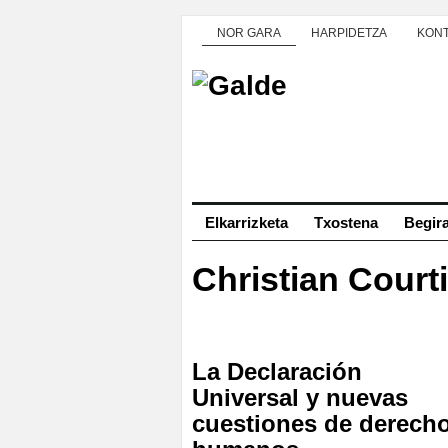
NOR GARA
HARPIDETZA
KON
Elkarrizketa
Txostena
Begir
Christian Court
La Declaración
Universal y nuevas
cuestiones de derech