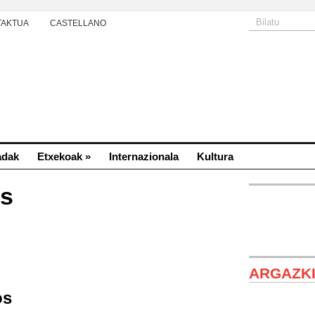
TAKTUA
CASTELLANO
adak
Etxekoak
»
Internazionala
Kultura
is
ARGAZK
os