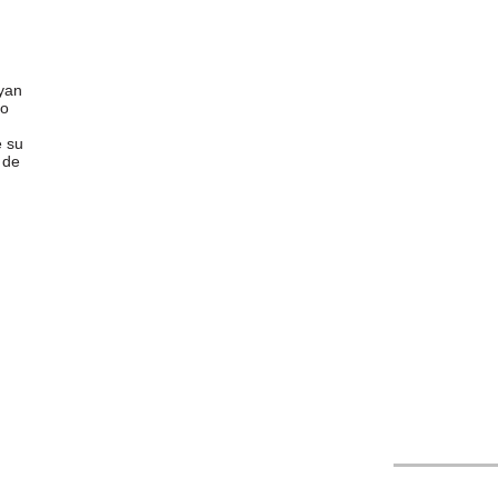
yan
po
e su
 de
“JAZZ for TW