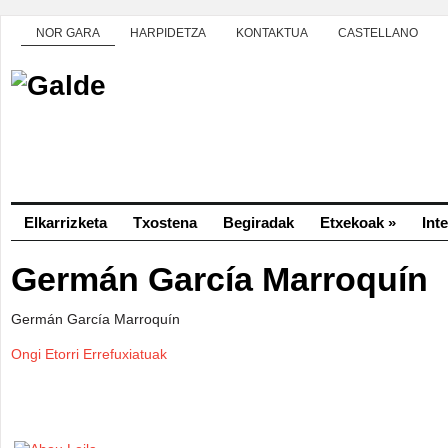
NOR GARA
HARPIDETZA
KONTAKTUA
CASTELLANO
Elkarrizketa
Txostena
Begiradak
Etxekoak
»
Int
Germán García Marroquín
Germán García Marroquín
Ongi Etorri Errefuxiatuak