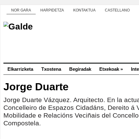
NOR GARA
HARPIDETZA
KONTAKTUA
CASTELLANO
Elkarrizketa
Txostena
Begiradak
Etxekoak
»
Int
Jorge Duarte
Jorge Duarte Vázquez. Arquitecto. En la actu
Concelleiro de Espazos Cidadáns, Dereito á 
Mobilidade e Relacións Veciñais del Concell
Compostela.