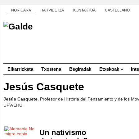
NOR GARA
HARPIDETZA
KONTAKTUA
CASTELLANO
Elkarrizketa
Txostena
Begiradak
Etxekoak
»
Int
Jesús Casquete
Jesús Casquete.
Profesor de Historia del Pensamiento y de los Mov
UPV/EHU.
Un nativismo