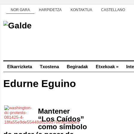
NOR GARA
HARPIDETZA
KONTAKTUA
CASTELLANO
Elkarrizketa
Txostena
Begiradak
Etxekoak
»
Int
Edurne Eguino
Mantener
“Los Caídos”
como símbolo