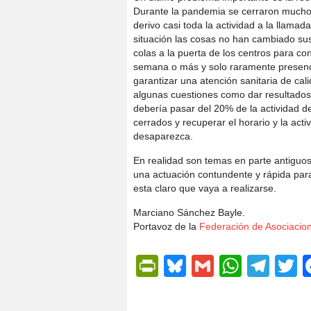
Durante la pandemia se cerraron muchos
derivo casi toda la actividad a la llamada
situación las cosas no han cambiado sus
colas a la puerta de los centros para co
semana o más y solo raramente presenci
garantizar una atención sanitaria de ca
algunas cuestiones como dar resultados,
debería pasar del 20% de la actividad d
cerrados y recuperar el horario y la act
desaparezca.
En realidad son temas en parte antiguo
una actuación contundente y rápida par
esta claro que vaya a realizarse.
Marciano Sánchez Bayle.
Portavoz de la
Federación de Asociacion
PrintFriendly
Bluesky
Gmail
Whats
Tel
T