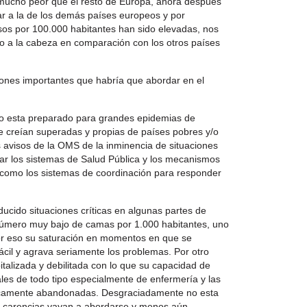
 mucho peor que el resto de Europa, ahora después
lar a la de los demás países europeos y por
sos por 100.000 habitantes han sido elevadas, nos
o a la cabeza en comparación con los otros países
ones importantes que habría que abordar en el
 no esta preparado para grandes epidemias de
 creían superadas y propias de países pobres y/o
s avisos de la OMS de la inminencia de situaciones
ar los sistemas de Salud Pública y los mecanismos
í como los sistemas de coordinación para responder
ucido situaciones críticas en algunas partes de
número muy bajo de camas por 1.000 habitantes, uno
or eso su saturación en momentos en que se
cil y agrava seriamente los problemas. Por otro
italizada y debilitada con lo que su capacidad de
ales de todo tipo especialmente de enfermería y las
ticamente abandonadas. Desgraciadamente no esta
s carencias vayan a abordarse y menos aún