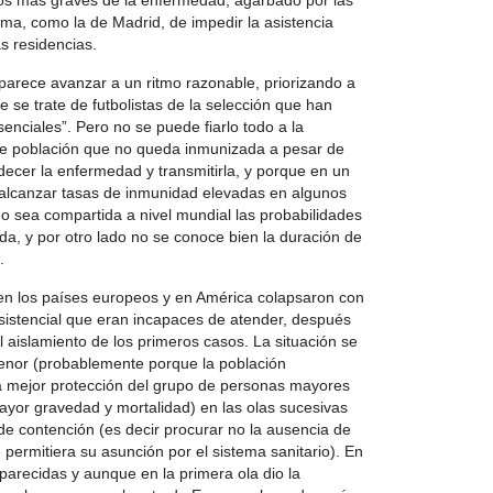
sos mas graves de la enfermedad, agarbado por las
a, como la de Madrid, de impedir la asistencia
as residencias.
arece avanzar a un ritmo razonable, priorizando a
 se trate de futbolistas de la selección que han
enciales”. Pero no se puede fiarlo todo a la
de población que no queda inmunizada a pesar de
decer la enfermedad y transmitirla, y porque en un
 alcanzar tasas de inmunidad elevadas en algunos
o sea compartida a nivel mundial las probabilidades
da, y por otro lado no se conoce bien la duración de
.
 en los países europeos y en América colapsaron con
sistencial que eran incapaces de atender, después
 aislamiento de los primeros casos. La situación se
enor (probablemente porque la población
na mejor protección del grupo de personas mayores
or gravedad y mortalidad) en las olas sucesivas
de contención (es decir procurar no la ausencia de
permitiera su asunción por el sistema sanitario). En
parecidas y aunque en la primera ola dio la