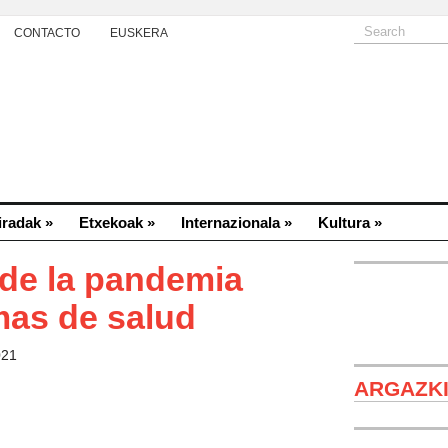
CONTACTO
EUSKERA
iradak
»
Etxekoak
»
Internazionala
»
Kultura
»
de la pandemia
mas de salud
021
ARGAZK
Refugiados si