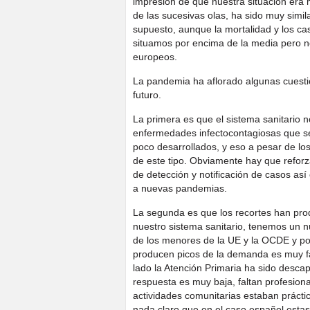
impresión de que nuestra situación era
de las sucesivas olas, ha sido muy simi
supuesto, aunque la mortalidad y los ca
situamos por encima de la media pero n
europeos.
La pandemia ha aflorado algunas cuesti
futuro.
La primera es que el sistema sanitario
enfermedades infectocontagiosas que se
poco desarrollados, y eso a pesar de lo
de este tipo. Obviamente hay que reforz
de detección y notificación de casos as
a nuevas pandemias.
La segunda es que los recortes han prod
nuestro sistema sanitario, tenemos un 
de los menores de la UE y la OCDE y p
producen picos de la demanda es muy fá
lado la Atención Primaria ha sido descap
respuesta es muy baja, faltan profesion
actividades comunitarias estaban prác
nada claro que en el caso español esta