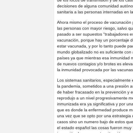
de los focos de transmisión y de los ca
decisiones de alguna comunidad autónom
sanitaria a las personas internadas en l
Ahora mismo el proceso de vacunación p
las personas con mayor riesgo, salvo que
pasado a ser supuestos “trabajadores es
vacunación, porque hay un porcentaje 
estar vacunada, y por lo tanto puede pa
mundo globalizado no es suficiente con
países ya que mientras esa inmunidad n
de nuevos contagios y/o brotes es eleva
la inmunidad provocada por las vacunas
Los sistemas sanitarios, especialmente
la pandemia, sometidos a una presión a
de haber fracasado en la prevención y el
reprodujo a un nivel progresivamente m
inmunizada era ya significativa y por u
que es donde la enfermedad produce may
una vez que se opto por una estrategia 
casos sino un numero bajo de estos que 
el estado español las cosas fueron muy 