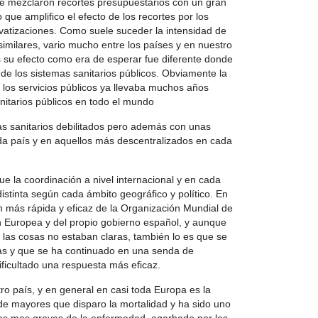
se mezclaron recortes presupuestarios con un gran
o que amplifico el efecto de los recortes por los
vatizaciones. Como suele suceder la intensidad de
similares, vario mucho entre los países y en nuestro
 su efecto como era de esperar fue diferente donde
d de los sistemas sanitarios públicos. Obviamente la
 los servicios públicos ya llevaba muchos años
nitarios públicos en todo el mundo
as sanitarios debilitados pero además con unas
da país y en aquellos más descentralizados en cada
ue la coordinación a nivel internacional y en cada
stinta según cada ámbito geográfico y político. En
n más rápida y eficaz de la Organización Mundial de
n Europea y del propio gobierno español, y aunque
a las cosas no estaban claras, también lo es que se
as y que se ha continuado en una senda de
ificultado una respuesta más eficaz.
ro país, y en general en casi toda Europa es la
 de mayores que disparo la mortalidad y ha sido uno