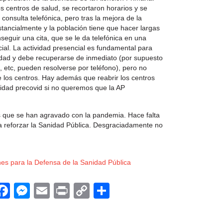
 centros de salud, se recortaron horarios y se
 consulta telefónica, pero tras la mejora de la
tancialmente y la población tiene que hacer largas
nseguir una cita, que se le da telefónica en una
al. La actividad presencial es fundamental para
lidad y debe recuperarse de inmediato (por supuesto
 etc, pueden resolverse por teléfono), pero no
e los centros. Hay además que reabrir los centros
ividad precovid si no queremos que la AP
s que se han agravado con la pandemia. Hace falta
a reforzar la Sanidad Pública. Desgraciadamente no
es para la Defensa de la Sanidad Pública
App
egram
witter
Facebook
Messenger
Email
Print
Copy
Compartir
Link