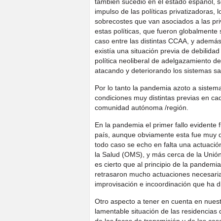
también sucedió en el estado español, 
impulso de las políticas privatizadoras, l
sobrecostes que van asociados a las pri
estas políticas, que fueron globalmente 
caso entre las distintas CCAA, y además
existía una situación previa de debilida
política neoliberal de adelgazamiento de
atacando y deteriorando los sistemas sa
Por lo tanto la pandemia azoto a sistem
condiciones muy distintas previas en ca
comunidad autónoma /región.
En la pandemia el primer fallo evidente f
país, aunque obviamente esta fue muy di
todo caso se echo en falta una actuació
la Salud (OMS), y más cerca de la Unió
es cierto que al principio de la pandemi
retrasaron mucho actuaciones necesari
improvisación e incoordinación que ha d
Otro aspecto a tener en cuenta en nuest
lamentable situación de las residencias