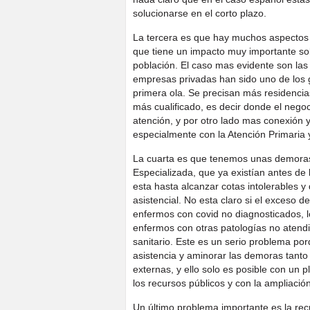
solucionarse en el corto plazo.
La tercera es que hay muchos aspectos f
que tiene un impacto muy importante sob
población. El caso mas evidente son la
empresas privadas han sido uno de los g
primera ola. Se precisan más residenci
más cualificado, es decir donde el negoci
atención, y por otro lado mas conexión y
especialmente con la Atención Primaria y
La cuarta es que tenemos unas demoras 
Especializada, que ya existían antes de
esta hasta alcanzar cotas intolerables y
asistencial. No esta claro si el exceso 
enfermos con covid no diagnosticados, l
enfermos con otras patologías no atend
sanitario. Este es un serio problema po
asistencia y aminorar las demoras tanto
externas, y ello solo es posible con un pl
los recursos públicos y con la ampliació
Un último problema importante es la recu