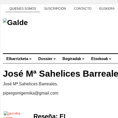
QUIÉNES SOMOS
SUSCRIPCIÓN
CONTACTO
EUSKERA
Elkarrizketa
»
Dossier
»
Begiradak
»
Etxekoak
»
José Mª Sahelices Barreal
José Mª Sahelices Barreales.
pipergorrigernika@gmail.com
Reseña: El