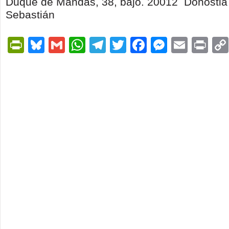
Duque de Mandas, 38, bajo. 20012 Donostia
Sebastián
PrintFriendly
Bluesky
Gmail
WhatsApp
Telegram
Twitter
Facebook
Messen
Email
Pri