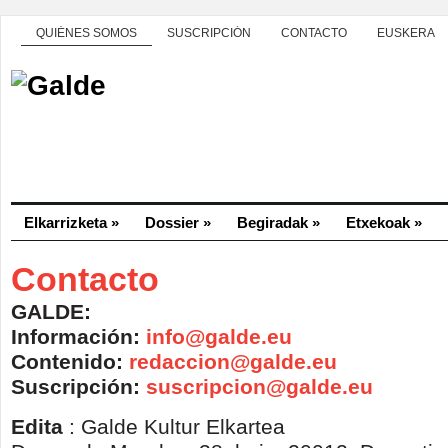
QUIÉNES SOMOS
SUSCRIPCIÓN
CONTACTO
EUSKERA
Elkarrizketa
»
Dossier
»
Begiradak
»
Etxekoak
»
Contacto
GALDE:
Información:
info@galde.eu
C
ontenido:
redaccion@galde.eu
Suscripción:
suscripcion@galde.eu
Edita
: Galde Kultur Elkartea