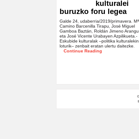
kulturalei
buruzko foru legea
Galde 24, udaberria/2019/primavera. Mª
Camino Barcenilla Tirapu, José Miguel
Gamboa Baztán, Roldán Jimeno Arangu
eta José Vicente Urabayen Azpilikueta.-
Eskubide kulturalak –politika kulturalekin
loturik– zenbait eratan ulertu daitezke.
Continue Reading
G