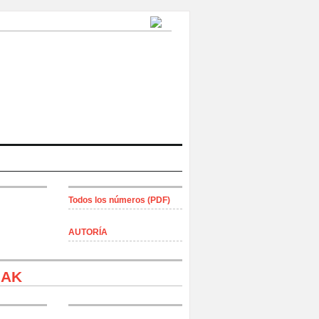
Todos los números (PDF)
AUTORÍA
 de París
IAK