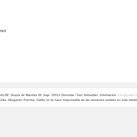
ren
ALDE: Duque de Mandas 36, bajo. 20012 Donostia / San Sebastián. Información:
info@galde.
Edita: Hirugarren Prentsa. Galde no se hace responsable de las opiniones vertidas en este medio