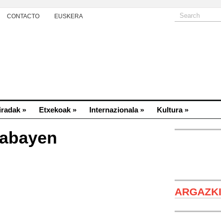
CONTACTO
EUSKERA
iradak
»
Etxekoak
»
Internazionala
»
Kultura
»
rabayen
Canción
ARGAZK
Jose Horna.