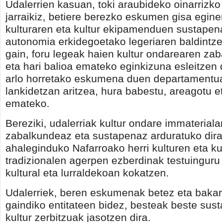
Udalerrien kasuan, toki araubideko oinarrizko 
jarraikiz, betiere berezko eskumen gisa egine
kulturaren eta kultur ekipamenduen sustapen
autonomia erkidegoetako legeriaren baldintze
gain, foru legeak haien kultur ondarearen za
eta hari balioa emateko eginkizuna esleitzen 
arlo horretako eskumena duen departamentu
lankidetzan aritzea, hura babestu, areagotu et
emateko.
Bereziki, udalerriak kultur ondare immateriala
zabalkundeaz eta sustapenaz arduratuko dira
ahaleginduko Nafarroako herri kulturen eta ku
tradizionalen agerpen ezberdinak testuinguru 
kultural eta lurraldekoan kokatzen.
Udalerriek, beren eskumenak betez eta baka
gaindiko entitateen bidez, besteak beste sust
kultur zerbitzuak jasotzen dira.