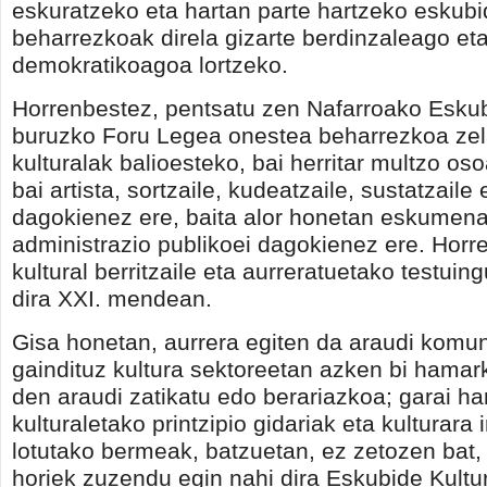
eskuratzeko eta hartan parte hartzeko eskub
beharrezkoak direla gizarte berdinzaleago et
demokratikoagoa lortzeko.
Horrenbestez, pentsatu zen Nafarroako Eskub
buruzko Foru Legea onestea beharrezkoa zel
kulturalak balioesteko, bai herritar multzo os
bai artista, sortzaile, kudeatzaile, sustatzaile
dagokienez ere, baita alor honetan eskumen
administrazio publikoei dagokienez ere. Horrel
kultural berritzaile eta aurreratuetako testuin
dira XXI. mendean.
Gisa honetan, aurrera egiten da araudi komu
gaindituz kultura sektoreetan azken bi hama
den araudi zatikatu edo berariazkoa; garai har
kulturaletako printzipio gidariak eta kulturara i
lotutako bermeak, batzuetan, ez zetozen bat, 
horiek zuzendu egin nahi dira Eskubide Kultu