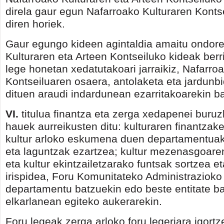
direla gaur egun Nafarroako Kulturaren Konts
diren horiek.
Gaur egungo kideen agintaldia amaitu ondore
Kulturaren eta Arteen Kontseiluko kideak berri
lege honetan xedatutakoari jarraikiz, Nafarro
Kontseiluaren osaera, antolaketa eta jardunb
dituen araudi indardunean ezarritakoarekin ba
VI.
titulua finantza eta zerga xedapenei buruz
hauek aurreikusten ditu: kulturaren finantzake
kultur arloko eskumena duen departamentuak
eta laguntzak ezartzea; kultur mezenasgoare
eta kultur ekintzailetzarako funtsak sortzea e
irispidea, Foru Komunitateko Administrazioko
departamentu batzuekin edo beste entitate b
elkarlanean egiteko aukerarekin.
Foru legeak zerga arloko foru legeriara igort