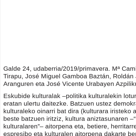
Galde 24, udaberria/2019/primavera.
Mª Cami
Tirapu, José Miguel Gamboa Baztán, Roldán
Aranguren eta José Vicente Urabayen Azpilik
Eskubide kulturalak –politika kulturalekin lotu
eratan ulertu daitezke. Batzuen ustez demokr
kulturaleko oinarri bat dira (kulturara iristeko 
beste batzuen iritziz, kultura aniztasunaren –
kulturalaren”– aitorpena eta, betiere, herritar
espresibo eta kulturalen aitorpena dakarte be