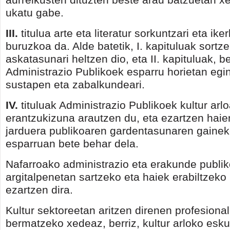
ukatu gabe.
III.
titulua arte eta literatur sorkuntzari eta iker
buruzkoa da. Alde batetik, I. kapituluak sortz
askatasunari heltzen dio, eta II. kapituluak, be
Administrazio Publikoek esparru horietan egi
sustapen eta zabalkundeari.
IV.
tituluak Administrazio Publikoek kultur arl
erantzukizuna arautzen du, eta ezartzen haie
jarduera publikoaren gardentasunaren gainek
esparruan bete behar dela.
Nafarroako administrazio eta erakunde publi
argitalpenetan sartzeko eta haiek erabiltzeko 
ezartzen dira.
Kultur sektoreetan aritzen direnen profesiona
bermatzeko xedeaz, berriz, kultur arloko es