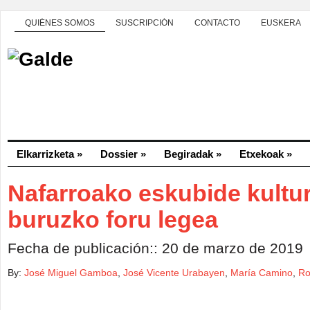
QUIÉNES SOMOS
SUSCRIPCIÓN
CONTACTO
EUSKERA
Elkarrizketa
»
Dossier
»
Begiradak
»
Etxekoak
»
Nafarroako eskubide kultur
buruzko foru legea
Fecha de publicación:: 20 de marzo de 2019
By:
José Miguel Gamboa
,
José Vicente Urabayen
,
María Camino
,
Ro