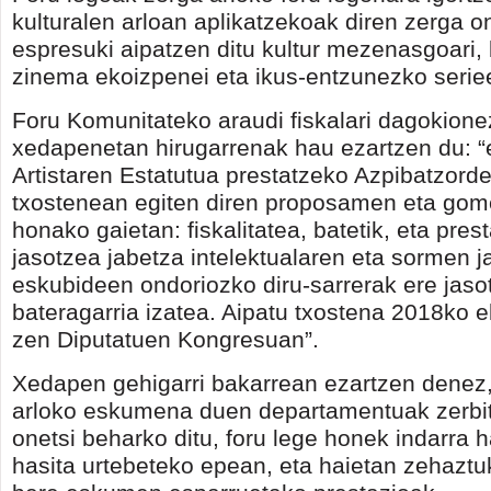
kulturalen arloan aplikatzekoak diren zerga o
espresuki aipatzen ditu kultur mezenasgoari, 
zinema ekoizpenei eta ikus-entzunezko serie
Foru Komunitateko araudi fiskalari dagokione
xedapenetan hirugarrenak hau ezartzen du: “
Artistaren Estatutua prestatzeko Azpibatzord
txostenean egiten diren proposamen eta gom
honako gaietan: fiskalitatea, batetik, eta pres
jasotzea jabetza intelektualaren eta sormen 
eskubideen ondoriozko diru-sarrerak ere jaso
bateragarria izatea. Aipatu txostena 2018ko 
zen Diputatuen Kongresuan”.
Xedapen gehigarri bakarrean ezartzen denez,
arloko eskumena duen departamentuak zerbi
onetsi beharko ditu, foru lege honek indarra 
hasita urtebeteko epean, eta haietan zehaztu