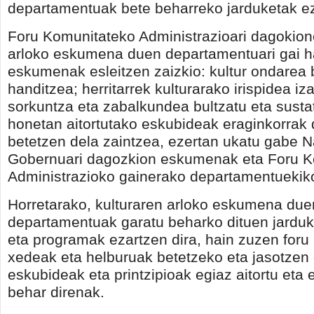
departamentuak bete beharreko jarduketak ez
Foru Komunitateko Administrazioari dagokione
arloko eskumena duen departamentuari gai 
eskumenak esleitzen zaizkio: kultur ondarea 
handitzea; herritarrek kulturarako irispidea iza
sorkuntza eta zabalkundea bultzatu eta sustat
honetan aitortutako eskubideak eraginkorrak d
betetzen dela zaintzea, ezertan ukatu gabe N
Gobernuari dagozkion eskumenak eta Foru K
Administrazioko gainerako departamentuekiko
Horretarako, kulturaren arloko eskumena due
departamentuak garatu beharko dituen jarduk
eta programak ezartzen dira, hain zuzen foru
xedeak eta helburuak betetzeko eta jasotzen 
eskubideak eta printzipioak egiaz aitortu eta 
behar direnak.