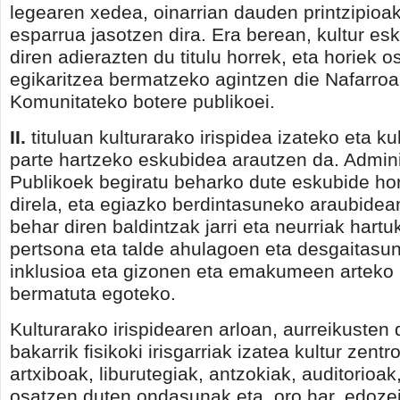
legearen xedea, oinarrian dauden printzipioak
esparrua jasotzen dira. Era berean, kultur es
diren adierazten du titulu horrek, eta horiek os
egikaritzea bermatzeko agintzen die Nafarro
Komunitateko botere publikoei.
II.
tituluan kulturarako irispidea izateko eta kul
parte hartzeko eskubidea arautzen da. Admini
Publikoek begiratu beharko dute eskubide ho
direla, eta egiazko berdintasuneko araubide
behar diren baldintzak jarri eta neurriak hartu
pertsona eta talde ahulagoen eta desgaitasu
inklusioa eta gizonen eta emakumeen arteko
bermatuta egoteko.
Kulturarako irispidearen arloan, aurreikusten d
bakarrik fisikoki irisgarriak izatea kultur zen
artxiboak, liburutegiak, antzokiak, auditorioak
osatzen duten ondasunak eta, oro har, edoz