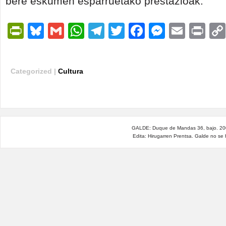
bere eskumen esparruetako prestazioak.
PrintFriendly
Bluesky
Gmail
WhatsApp
Telegram
Twitter
Facebook
Messen
Email
Pri
Categorized |
Cultura
GALDE: Duque de Mandas 36, bajo. 200
Edita: Hirugarren Prentsa. Galde no se