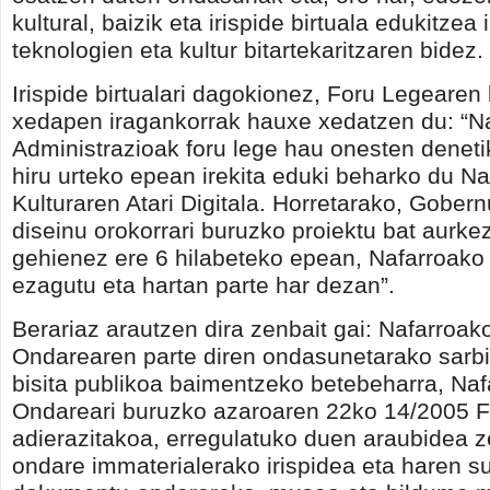
kultural, baizik eta irispide birtuala edukitze
teknologien eta kultur bitartekaritzaren bidez.
Irispide birtualari dagokionez, Foru Legearen
xedapen iragankorrak hauxe xedatzen du: “N
Administrazioak foru lege hau onesten deneti
hiru urteko epean irekita eduki beharko du N
Kulturaren Atari Digitala. Horretarako, Gobern
diseinu orokorrari buruzko proiektu bat aurke
gehienez ere 6 hilabeteko epean, Nafarroak
ezagutu eta hartan parte har dezan”.
Berariaz arautzen dira zenbait gai: Nafarroako
Ondarearen parte diren ondasunetarako sarbi
bisita publikoa baimentzeko betebeharra, Naf
Ondareari buruzko azaroaren 22ko 14/2005 
adierazitakoa, erregulatuko duen araubidea z
ondare immaterialerako irispidea eta haren s