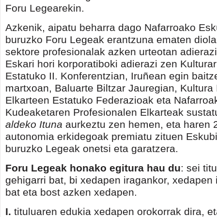
Foru Legearekin.
Azkenik, aipatu beharra dago Nafarroako Esku
buruzko Foru Legeak erantzuna ematen diola
sektore profesionalak azken urteotan adierazi
Eskari hori korporatiboki adierazi zen Kultura
Estatuko II. Konferentzian, Iruñean egin bait
martxoan, Baluarte Biltzar Jauregian, Kultura
Elkarteen Estatuko Federazioak eta Nafarroak
Kudeaketaren Profesionalen Elkarteak sustat
aldeko Ituna
aurkeztu zen hemen, eta haren 
autonomia erkidegoak premiatu zituen Eskubi
buruzko Legeak onetsi eta garatzera.
Foru Legeak honako egitura hau du
: sei ti
gehigarri bat, bi xedapen iragankor, xedapen 
bat eta bost azken xedapen.
I.
tituluaren edukia xedapen orokorrak dira, et