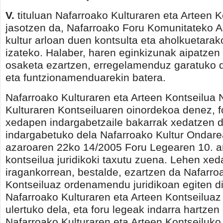
V.
tituluan Nafarroako Kulturaren eta Arteen K
jasotzen da, Nafarroako Foru Komunitateko A
kultur arloan duen kontsulta eta aholkuetara
izateko. Halaber, haren eginkizunak aipatzen 
osaketa ezartzen, erregelamenduz garatuko d
eta funtzionamenduarekin batera.
Nafarroako Kulturaren eta Arteen Kontseilua 
Kulturaren Kontseiluaren oinordekoa denez, 
xedapen indargabetzaile bakarrak xedatzen d
indargabetuko dela Nafarroako Kultur Ondare
azaroaren 22ko 14/2005 Foru Legearen 10. ar
kontseilua juridikoki taxutu zuena. Lehen xe
iragankorrean, bestalde, ezartzen da Nafarro
Kontseiluaz ordenamendu juridikoan egiten 
Nafarroako Kulturaren eta Arteen Kontseiluaz 
ulertuko dela, eta foru legeak indarra hartze
Nafarroako Kulturaren eta Arteen Kontseiluko