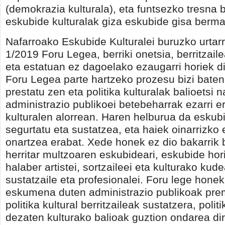
(demokrazia kulturala), eta funtsezko tresna b
eskubide kulturalak giza eskubide gisa berma
Nafarroako Eskubide Kulturalei buruzko urtar
1/2019 Foru Legea, berriki onetsia, berritzail
eta estatuan ez dagoelako ezaugarri horiek di
Foru Legea parte hartzeko prozesu bizi bate
prestatu zen eta politika kulturalak balioetsi na
administrazio publikoei betebeharrak ezarri e
kulturalen alorrean. Haren helburua da eskubi
segurtatu eta sustatzea, eta haiek oinarrizko
onartzea erabat. Xede honek ez dio bakarrik 
herritar multzoaren eskubideari, eskubide hori
halaber artistei, sortzaileei eta kulturako kude
sustatzaile eta profesionalei. Foru lege hone
eskumena duten administrazio publikoak prem
politika kultural berritzaileak sustatzera, polit
dezaten kulturako balioak guztion ondarea dire