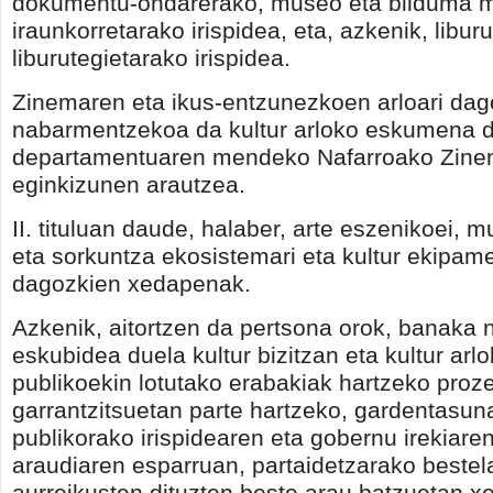
dokumentu-ondarerako, museo eta bilduma m
iraunkorretarako irispidea, eta, azkenik, liburu
liburutegietarako irispidea.
Zinemaren eta ikus-entzunezkoen arloari dag
nabarmentzekoa da kultur arloko eskumena 
departamentuaren mendeko Nafarroako Zine
eginkizunen arautzea.
II. tituluan daude, halaber, arte eszenikoei, mu
eta sorkuntza ekosistemari eta kultur ekipam
dagozkien xedapenak.
Azkenik, aitortzen da pertsona orok, banaka n
eskubidea duela kultur bizitzan eta kultur arlo
publikoekin lotutako erabakiak hartzeko proz
garrantzitsuetan parte hartzeko, gardentasun
publikorako irispidearen eta gobernu irekiare
araudiaren esparruan, partaidetzarako bestel
aurreikusten dituzten beste arau batzuetan x