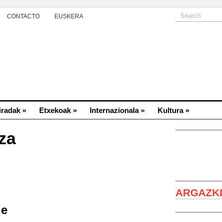
CONTACTO
EUSKERA
iradak
»
Etxekoak
»
Internazionala
»
Kultura
»
za
ARGAZK
Eugenia Noba
l
de