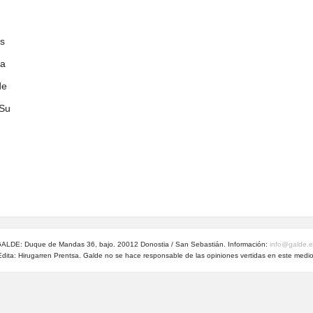
es
 a
de
 Su
ALDE: Duque de Mandas 36, bajo. 20012 Donostia / San Sebastián. Información:
info@galde.
Edita: Hirugarren Prentsa. Galde no se hace responsable de las opiniones vertidas en este medio