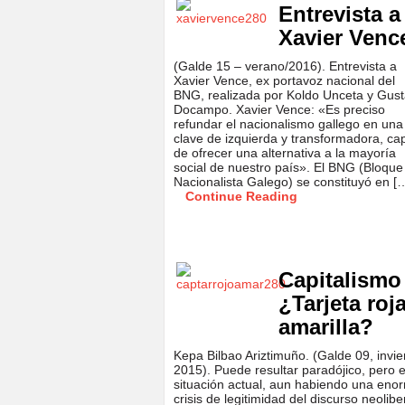
Entrevista a
Xavier Venc
(Galde 15 – verano/2016). Entrevista a
Xavier Vence, ex portavoz nacional del
BNG, realizada por Koldo Unceta y Gus
Docampo. Xavier Vence: «Es preciso
refundar el nacionalismo gallego en una
clave de izquierda y transformadora, ca
de ofrecer una alternativa a la mayoría
social de nuestro país». El BNG (Bloque
Nacionalista Galego) se constituyó en [
Continue Reading
Capitalismo
¿Tarjeta roj
amarilla?
Kepa Bilbao Ariztimuño. (Galde 09, invie
2015). Puede resultar paradójico, pero e
situación actual, aun habiendo una eno
crisis de legitimidad del discurso neolibe