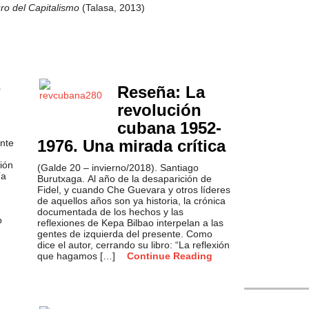
uro del Capitalismo
(Talasa, 2013)
?
Reseña: La
revolución
cubana 1952-
1976. Una mirada crítica
ente
ión
(Galde 20 – invierno/2018). Santiago
ía
Burutxaga. Al año de la desaparición de
Fidel, y cuando Che Guevara y otros líderes
de aquellos años son ya historia, la crónica
documentada de los hechos y las
o
reflexiones de Kepa Bilbao interpelan a las
gentes de izquierda del presente. Como
dice el autor, cerrando su libro: “La reflexión
que hagamos […]
Continue Reading
Txema Garcí