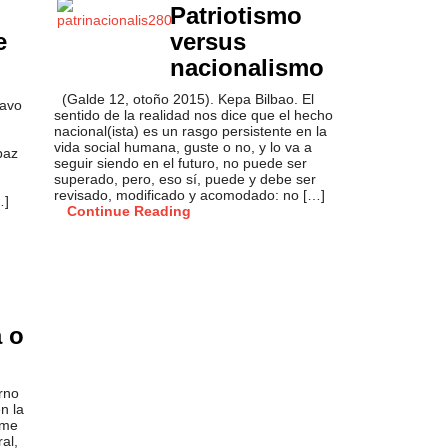
Patriotismo
e
versus
nacionalismo
(Galde 12, otoño 2015). Kepa Bilbao. El
tavo
sentido de la realidad nos dice que el hecho
nacional(ista) es un rasgo persistente en la
vida social humana, guste o no, y lo va a
paz
seguir siendo en el futuro, no puede ser
superado, pero, eso sí, puede y debe ser
revisado, modificado y acomodado: no […]
…]
Continue Reading
a o
rno
n la
rme
ral,