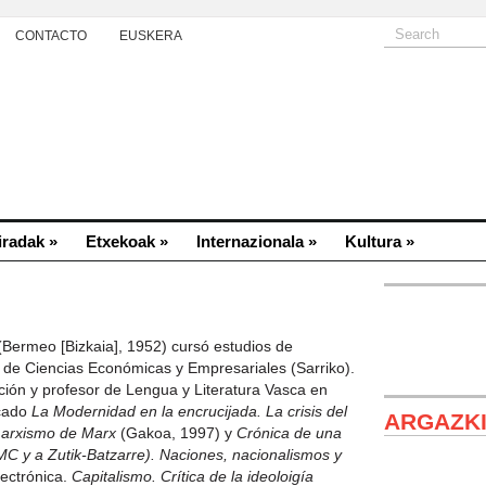
CONTACTO
EUSKERA
iradak
»
Etxekoak
»
Internazionala
»
Kultura
»
(Bermeo [Bizkaia], 1952) cursó estudios de
 de Ciencias Económicas y Empresariales (Sarriko).
ción y profesor de Lengua y Literatura Vasca en
icado
La Modernidad en la encrucijada. La crisis del
ARGAZK
 marxismo de Marx
(Gakoa, 1997) y
Crónica de una
MC y a Zutik-Batzarre). Naciones, nacionalismos y
lectrónica.
Capitalismo. Crítica de la ideoloigía