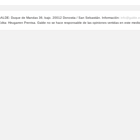
ALDE: Duque de Mandas 36, bajo. 20012 Donostia / San Sebastián. Información:
info@galde.
Edita: Hirugarren Prentsa. Galde no se hace responsable de las opiniones vertidas en este medio