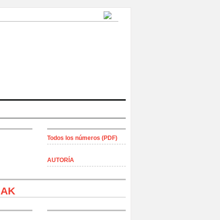
Todos los números (PDF)
AUTORÍA
 Rotos
IAK
l Alto Karabakh —Artsakh—, 06/10/2020