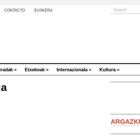
CONTACTO
EUSKERA
iradak
»
Etxekoak
»
Internazionala
»
Kultura
»
ga
Sueños
ARGAZK
República de