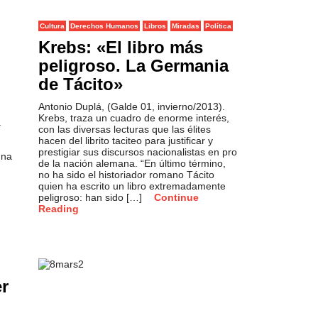
Cultura
Derechos Humanos
Libros
Miradas
Política
Krebs: «El libro más
peligroso. La Germania
de Tácito»
Antonio Duplá, (Galde 01, invierno/2013).
Krebs, traza un cuadro de enorme interés,
a
con las diversas lecturas que las élites
hacen del librito taciteo para justificar y
prestigiar sus discursos nacionalistas en pro
una
de la nación alemana. “En último término,
no ha sido el historiador romano Tácito
quien ha escrito un libro extremadamente
peligroso: han sido […]
Continue
Reading
er