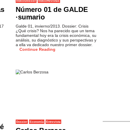
IndiceDossier
IndiceRevistas
as
Número 01 de GALDE
·sumario
17
Galde 01, invierno/2013. Dossier: Crisis
¿Qué crisis? Nos ha parecido que un tema
fundamental hoy era la crisis económica, su
análisis, su diagnóstico y sus perspectivas y
a ella va dedicado nuestro primer dossier.
Continue Reading
Refugiados si
Dossier
Economía
Entrevista
ué