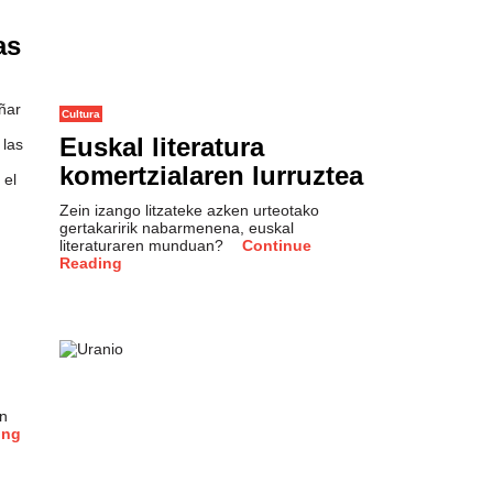
as
añar
Cultura
Euskal literatura
 las
komertzialaren lurruztea
 el
Zein izango litzateke azken urteotako
gertakaririk nabarmenena, euskal
literaturaren munduan?
Continue
Reading
en
ing