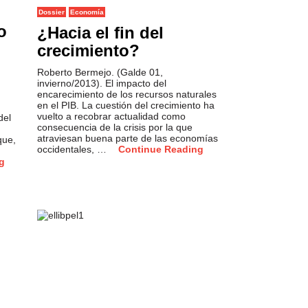
Dossier
Economía
o
¿Hacia el fin del
crecimiento?
Roberto Bermejo. (Galde 01,
invierno/2013). El impacto del
encarecimiento de los recursos naturales
en el PIB. La cuestión del crecimiento ha
vuelto a recobrar actualidad como
del
consecuencia de la crisis por la que
atraviesan buena parte de las economías
que,
occidentales, …
Continue Reading
g