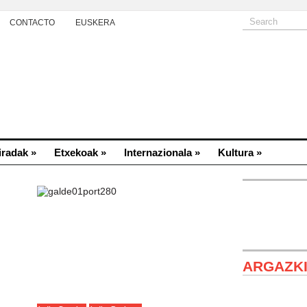
CONTACTO
EUSKERA
iradak
»
Etxekoak
»
Internazionala
»
Kultura
»
ARGAZK