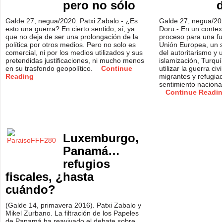
pero no sólo
Galde 27, negua/2020. Patxi Zabalo.- ¿Es
Galde 27, negua/20
esto una guerra? En cierto sentido, sí, ya
Doru.- En un contex
que no deja de ser una prolongación de la
proceso para una fu
política por otros medios. Pero no solo es
Unión Europea, un 
comercial, ni por los medios utilizados y sus
del autoritarismo y 
pretendidas justificaciones, ni mucho menos
islamización, Turqu
en su trasfondo geopolítico.
Continue
utilizar la guerra civ
Reading
migrantes y refugia
sentimiento nacional
Continue Readi
Luxemburgo,
Panamá…
refugios
fiscales, ¿hasta
cuándo?
(Galde 14, primavera 2016). Patxi Zabalo y
Mikel Zurbano. La filtración de los Papeles
de Panamá ha reavivado el debate sobre