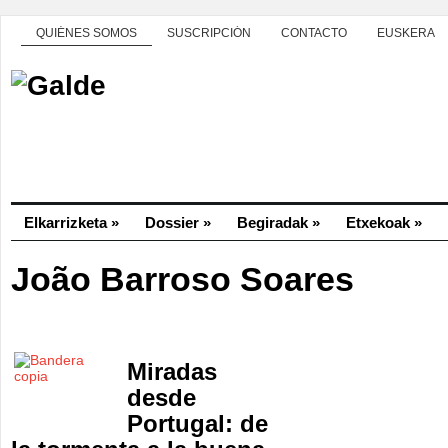
QUIÉNES SOMOS
SUSCRIPCIÓN
CONTACTO
EUSKERA
Elkarrizketa
»
Dossier
»
Begiradak
»
Etxekoak
»
João Barroso Soares
Miradas
desde
Portugal: de