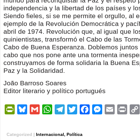
mundo para reconquistar la Paz y el respeto p
independencia y la libertad de los países y lo
Siendo fieles, si se me permite el orgullo, al es
ejemplo de la Revolución Democrática y pacíf
abril de 1974. Revolución que, al igual que l
quinientistas, transformó el Cabo de las Torm
Cabo de Buena Esperanza. Doblemos juntos 
cabo que nos pone ante una tormenta inespe
construyamos de forma solidaria la Buena Es
Paz y la Solidaridad.
João Barroso Soares
Editor literario y político portugués
PrintFriendly
Bluesky
Gmail
WhatsApp
Telegram
Twitter
Facebook
Messen
Email
Pri
Categorized |
Internacional
,
Política