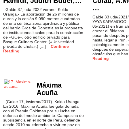
Hamidi, Judith Butler,…
Colau, A.M
…
Galde 37, uda 2022 verano. Koldo
Uranga.- La aportación de 26 millones de
Galde 33 uda/2021/
euros y la cesión 9.090 metros cuadrados
YAYA KARAMOGO, de 
de una céntrica zona ajardinada y pública
05-2021) en Irun ah
del barrio Gros de Donostia es la propuesta
cruzar el Bidasoa. 
de instituciones locales para la construcción
pasando después po
de «GOe», otro edificio privado para
hasta llegar a Irun. 
Basque Culinary Center, («Universidad
psicológicamente: n
privada de chefs».) […]
Continue
después de superar
Reading
obstáculos que han
Reading
Máxima
Acuña
(Galde 17, invierno/2017). Koldo Uranga.
En 2016, Máxima Acuña fue galardonada
con el Premio Goldman por su lucha en
defensa del medio ambiente. Campesina de
subsistencia en el norte de Perú, defiende
desde 2010 su «derecho a vivir en paz en