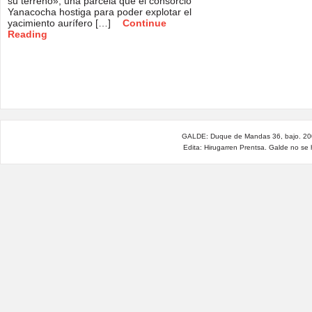
su terreno», una parcela que el consorcio
Yanacocha hostiga para poder explotar el
yacimiento aurífero […]
Continue
Reading
GALDE: Duque de Mandas 36, bajo. 200
Edita: Hirugarren Prentsa. Galde no se