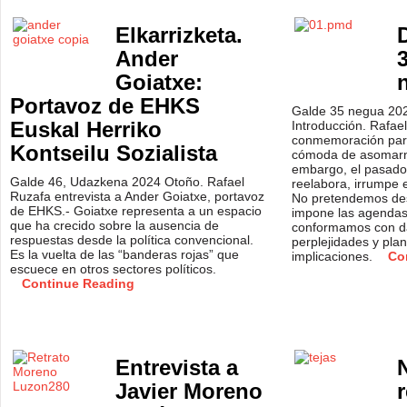
Elkarrizketa.
Ander
Goiatxe:
Portavoz de EHKS
Galde 35 negua 202
Euskal Herriko
Introducción. Rafae
conmemoración par
Kontseilu Sozialista
cómoda de asomarn
embargo, el pasado 
Galde 46, Udazkena 2024 Otoño. Rafael
reelabora, irrumpe 
Ruzafa entrevista a Ander Goiatxe, portavoz
No pretendemos de
de EHKS.- Goiatxe representa a un espacio
impone las agenda
que ha crecido sobre la ausencia de
conformamos con da
respuestas desde la política convencional.
perplejidades y pla
Es la vuelta de las “banderas rojas” que
implicaciones.
Co
escuece en otros sectores políticos.
Continue Reading
Entrevista a
Javier Moreno