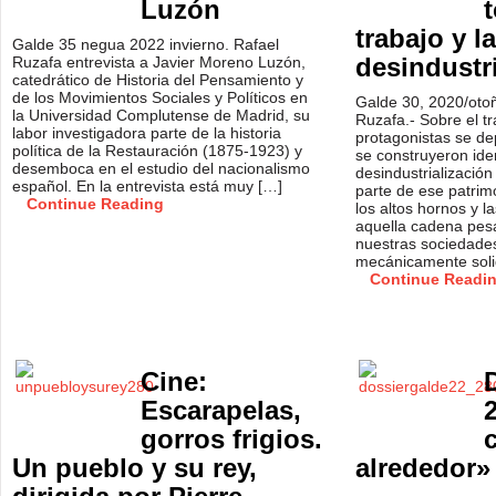
Luzón
trabajo y la
Galde 35 negua 2022 invierno. Rafael
desindustr
Ruzafa entrevista a Javier Moreno Luzón,
catedrático de Historia del Pensamiento y
de los Movimientos Sociales y Políticos en
Galde 30, 2020/otoñ
la Universidad Complutense de Madrid, su
Ruzafa.- Sobre el tr
labor investigadora parte de la historia
protagonistas se de
política de la Restauración (1875-1923) y
se construyeron ide
desemboca en el estudio del nacionalismo
desindustrializació
español. En la entrevista está muy […]
parte de ese patrimo
Continue Reading
los altos hornos y l
aquella cadena pesa
nuestras sociedades
mecánicamente soli
Continue Readi
Cine:
Escarapelas,
gorros frigios.
Un pueblo y su rey,
alrededor»