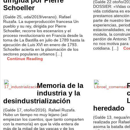
dirigida por Pierre
(Galde 22 otoño/20
Schoeller
DOSSIER: «Vidas co
vida cotidiana es e
prestamos atención 
(Galde 25, uda/2019/verano). Rafael
parte de nuestro t
Ruzafa. La superproducción francesa Un
experiencias, period
pueblo y su rey, dirigida por Pierre
estacionalidades, r
Schoeller, recorre los escenarios y el
modela, la construi
proceso revolucionario en Francia desde la
perdón de Antonio 
toma de La Bastilla en julio de 1789 hasta la
no nos motiva para e
ejecución de Luis XVI en enero de 1793.
cotidiana. […]
Co
Schoeller acierta en la plasmación de los
sectores populares urbanos […]
Continue Reading
Memoria de la
industria y la
desindustrialización
heredado
(Galde 17, otoño/2016). Rafael Ruzafa.
Hubo un tiempo no muy lejano (así
(Galde 13, negua/i
empiezan los cuentos, que tanto comparten
realizada por Rafa
con la memoria) en que la vida entera de
asoma la batalla del
más de la mitad de las vascas y de los