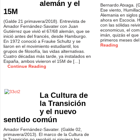
alemán y el
Bernardo Atxaga. (G
15M
Ese viento, Humilla
Alemania en si­glos
ahora en Escocia. H
(Galde 21 primavera/2018). Entrevista de
con las sólidas reiv
Amador Fernández-Savater con Juan
economicus, el com
Gutiérrez que vivió el 67/68 alemán, que se
imán, quizás el que 
inició antes del francés, desde Hamburgo.
primeros meses del
En 1972 conoció a Frauke Schultz y se
Reading
liaron en el movimiento estudiantil, los
grupos de filosofía, las vidas alternativas.
Cuatro décadas más tarde, ya instalados en
España, ambos vivieron el 15M de […]
Continue Reading
La Cultura de
la Transición
y el nuevo
sentido común
Amador Fernández-Savater. (Galde 02,
primavera/2013). El marco de la Cultura de
la Transición no resolvió ni siquiera los