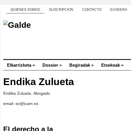
QUIÉNES SOMOS
SUSCRIPCIÓN
CONTACTO
EUSKERA
Elkarrizketa
»
Dossier
»
Begiradak
»
Etxekoak
»
Endika Zulueta
Endika Zulueta. Abogado
email: ez@icam.es
El derecho a la