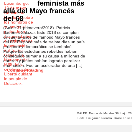
feminista más
allá del Mayo francés
del 68
(Galde 21 primavera/2018). Patricia
Badenes Salazar. Este 2018 se cumplen
cincuenta años del famoso Mayo francés
del 68. En poco más de treinta días un país
próspero y democrático se tambaleó.
Porque los estudiantes rebeldes habían
conseguido sumar a su causa a millones de
obreros y juntos habían logrado paralizar
una nación. Fue un acelerador de una […]
Continue Reading
GALDE: Duque de Mandas 36, bajo. 200
Edita: Hirugarren Prentsa. Galde no se