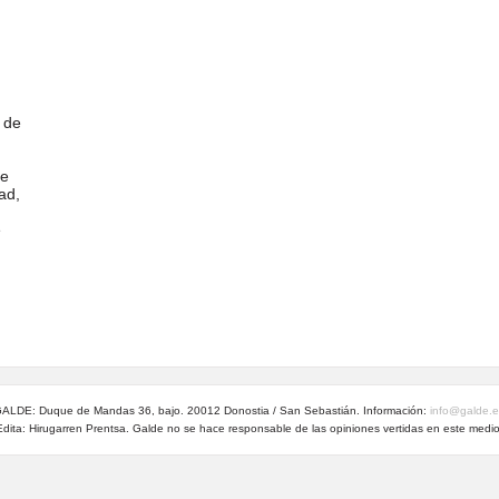
 de
te
ad,
e
ALDE: Duque de Mandas 36, bajo. 20012 Donostia / San Sebastián. Información:
info@galde.
Edita: Hirugarren Prentsa. Galde no se hace responsable de las opiniones vertidas en este medio