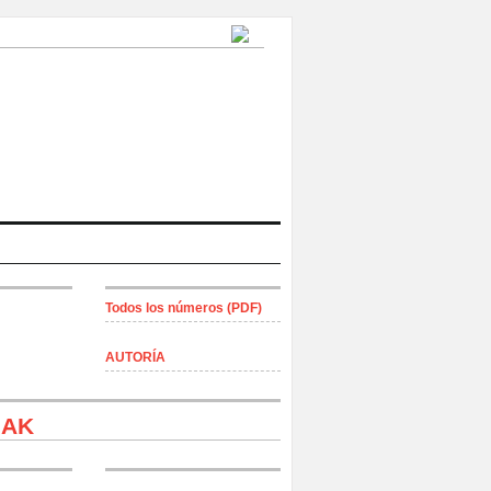
Todos los números (PDF)
AUTORÍA
icos-Volcán
IAK
21