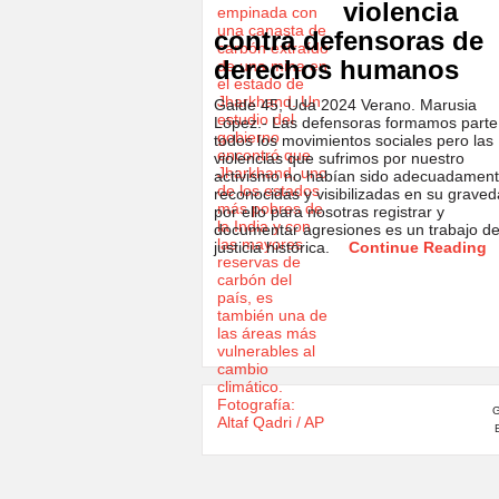
violencia
contra defensoras de
derechos humanos
Galde 45, Uda 2024 Verano. Marusia
López.- Las defensoras formamos parte
todos los movimientos sociales pero las
violencias que sufrimos por nuestro
activismo no habían sido adecuadamen
reconocidas y visibilizadas en su graved
por ello para nosotras registrar y
documentar agresiones es un trabajo d
justicia histórica.
Continue Reading
G