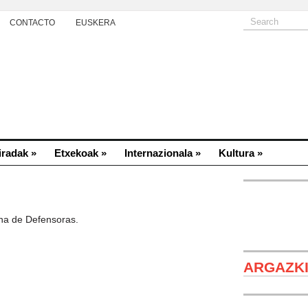
CONTACTO
EUSKERA
iradak
»
Etxekoak
»
Internazionala
»
Kultura
»
na de Defensoras.
Cientif
ARGAZK
La Palma 20