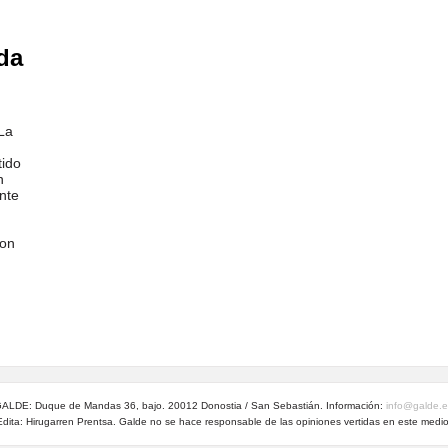
rda
La
tido
n
nte
con
ALDE: Duque de Mandas 36, bajo. 20012 Donostia / San Sebastián. Información:
info@galde.
Edita: Hirugarren Prentsa. Galde no se hace responsable de las opiniones vertidas en este medio