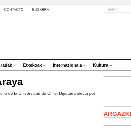
CONTACTO
EUSKERA
iradak
»
Etxekoak
»
Internazionala
»
Kultura
»
Araya
o de la Universidad de Chile. Diputada electa por
ARGAZK
Sebastião Sa