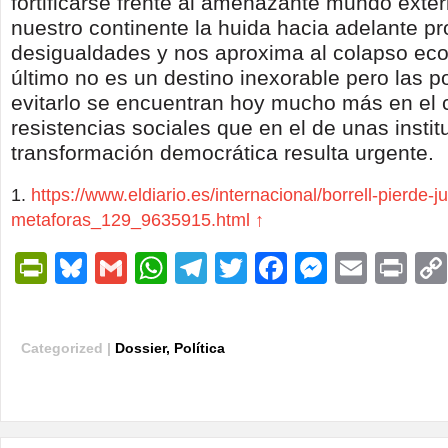
fortificarse frente al amenazante mundo exter
nuestro continente la huida hacia adelante pr
desigualdades y nos aproxima al colapso eco
último no es un destino inexorable pero las p
evitarlo se encuentran hoy mucho más en el
resistencias sociales que en el de unas insti
transformación democrática resulta urgente.
https://www.eldiario.es/internacional/borrell-pierde-j
metaforas_129_9635915.html
↑
PrintFriendly
Bluesky
Gmail
WhatsApp
Telegram
Twitter
Facebook
Messen
Email
Pri
Categorized |
Dossier
,
Política