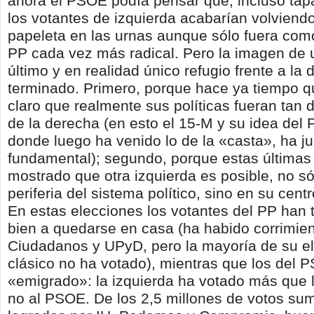
ahora el PSOE podía pensar que, incluso ta­p
los votantes de izquierda acabarían vol­viend
papeleta en las urnas aunque sólo fuera com
PP cada vez más radical. Pero la ima­gen d
último y en realidad único refugio frente a la
terminado. Primero, porque hace ya tiempo q
claro que realmente sus políticas fueran tan d
de la derecha (en esto el 15-M y su idea del
donde luego ha venido lo de la «casta», ha j
fundamental); segundo, porque estas últimas
mostrado que otra izquierda es posible, no só
periferia del sistema político, sino en su centr
En estas elecciones los votantes del PP han
bien a quedarse en casa (ha habido corrimien
Ciudadanos y UPyD, pero la mayoría de su e
clásico no ha votado), mientras que los del
«emigrado»: la izquierda ha votado más que 
no al PSOE. De los 2,5 millones de votos su