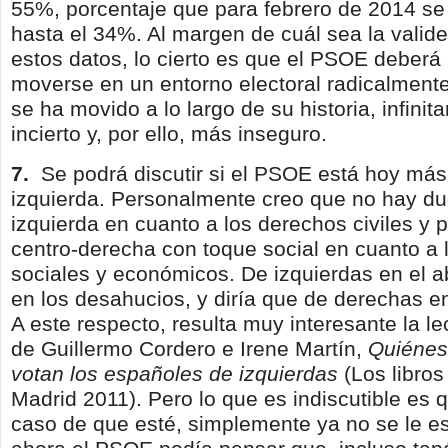
55%, porcentaje que para febrero de 2014 s
hasta el 34%. Al margen de cuál sea la valide
estos datos, lo cierto es que el PSOE deberá
moverse en un entorno electoral radicalmente 
se ha movido a lo largo de su historia, infini
incierto y, por ello, más inseguro.
7.
Se podrá discutir si el PSOE está hoy más
izquierda. Personalmente creo que no hay d
izquierda en cuanto a los derechos civiles y p
centro-derecha con toque social en cuanto a 
sociales y económicos. De izquierdas en el a
en los desahucios, y diría que de derechas en
A este respecto, resulta muy interesante la lec
de Guillermo Cordero e Irene Martín,
Qui
é
ne
votan los espa
ñ
oles de izquierdas
(Los libros
Madrid 2011). Pero lo que es indiscutible es 
caso de que esté, simplemente ya no se le e