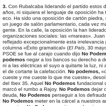
3.
Con Rubalcaba liderando el partido estos d
años, ni siquiera el lenguaje de oposición ha 
eco. Ha sido una oposición de cartón piedra,
un juego de salón parlamentario, cada vez má
gente. En la calle, la oposición la han liderad
organizaciones sociales: las «mareas». Juan 
reflejado excepcionalmente esta irrelevancia 
columna «Éxito gramatical» (
El Pa
í
s
, 30 mayo
PSOE se fue al carajo cuando dijo
No Pode
m
podemos
negar a los bancos su derecho a de
ni a las eléctricas el suyo a quitarte la luz, ni
el de cortarte la calefacción.
No podemos,
«
cueste y me cueste lo que me cueste», desoír
del Ibex 35. Aquel
No Podemos
fundacional 
marcó el rumbo a Rajoy.
No Podemos
dejar 
deuda,
No Podemos
perseguir a los defrauda
No
Podemos
meter en la cárcel a nuestros 