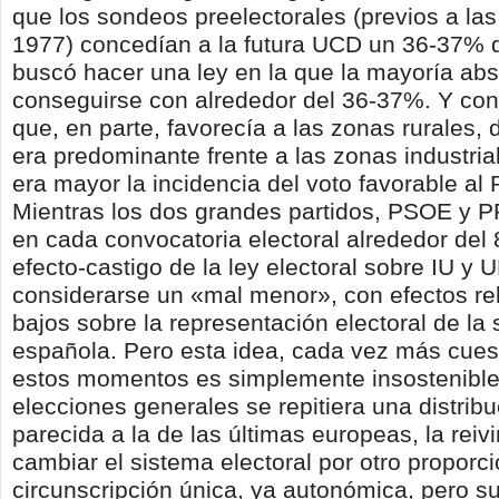
que los sondeos preelectorales (previos a la
1977) concedían a la futura UCD un 36-37% d
buscó hacer una ley en la que la mayoría abs
conseguirse con alrededor del 36-37%. Y c
que, en parte, favorecía a las zo­nas rurales
era predominante frente a las zonas industria
era mayor la incidencia del voto favorable a
Mientras los dos grandes partidos, PSOE y 
en cada convocatoria electoral alre­dedor del 
efecto-castigo de la ley electoral sobre IU y
considerarse un «mal menor», con efectos re
bajos sobre la representación electo­ral de la
española. Pero esta idea, cada vez más cues
estos momentos es simplemente insosteni­ble
elecciones generales se repitiera una distri­b
parecida a la de las últimas europeas, la rei­v
cambiar el sistema electoral por otro proporc
circunscripción única, ya autonómi­ca, pero s