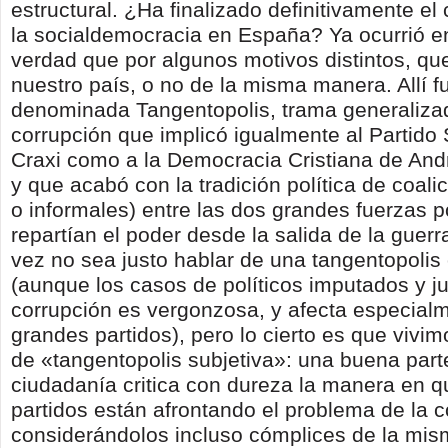
estructural. ¿Ha finalizado definitivamente el c
la socialdemocracia en España? Ya ocu­rrió en 
verdad que por algunos motivos distin­tos, q
nuestro país, o no de la misma manera. Allí fu
denominada Tangentopolis, trama generaliza
corrupción que implicó igualmente al Partido 
Craxi como a la Democracia Cristiana de Andre
y que acabó con la tradición política de coali
o informales) entre las dos gran­des fuerzas p
repartían el poder desde la salida de la guerr
vez no sea justo ha­blar de una tangentopolis 
(aunque los casos de políticos imputados y j
corrupción es ver­gonzosa, y afecta especial
grandes par­tidos), pero lo cierto es que vivi
de «tangentopolis subjetiva»: una buena part
ciudadanía critica con dureza la manera en 
partidos están afrontando el problema de la co
considerándolos incluso cómplices de la mis