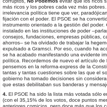
corruptos,
No
Podemos
evitar que los ricos
más ricos y los pobres cada vez más pobres
irrelevancia política tie­ne que ver, paradójic
fijación con el poder. El PSOE se ha converti
instrumento orientado a la gestión del poder
instalado en las instituciones de poder –parl
consejos, fundaciones, empresas pú­blicas, c
ahorros– se ha olvidado de trabajar la hegemo
expulsado a Gramsci. Por eso, cuando ha acc
se ha acabado manifestando una evidente im
política. Recordemos de nuevo el artículo de 
pensemos en la reforma-express de la Consti
tantas y tantas cuestiones sobre las que el s
gobierno ha tomado decisiones sin considerar
que estas debilitaban sus banderas y mensaj
4.
El PSOE ha sido la lista más votada sólo 
(con el 35,15% de los votos, doce puntos me
anteriores comicios, pero doce más que los c