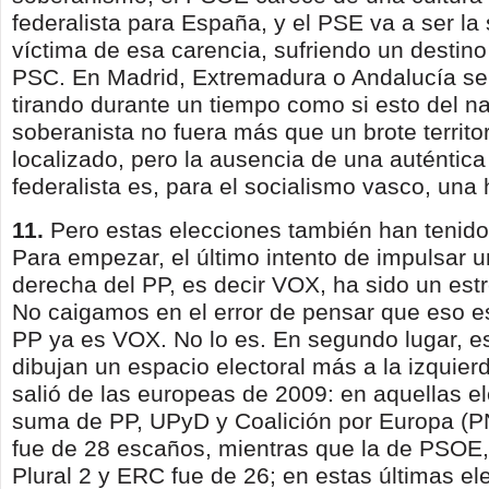
federalista para España, y el PSE va a ser la 
víctima de esa carencia, sufriendo un destino
PSC. En Madrid, Extremadura o Andalucía se
tirando durante un tiempo como si esto del n
soberanista no fuera más que un brote territo
localizado, pero la ausencia de una auténtic
federalista es, para el socialis­mo vasco, una 
11.
Pero estas elecciones tam­bién han tenid
Para empezar, el último intento de im­pulsar u
derecha del PP, es decir VOX, ha sido un es­tr
No caigamos en el error de pensar que eso es
PP ya es VOX. No lo es. En segundo lugar, es
dibujan un espacio electo­ral más a la izquier
salió de las europeas de 2009: en aquellas e
suma de PP, UPyD y Coalición por Europa (P
fue de 28 escaños, mientras que la de PSOE, 
Plural 2 y ERC fue de 26; en estas últimas el