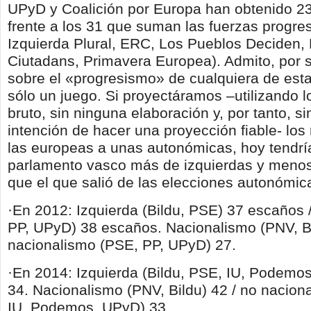
UPyD y Coalición por Europa han obtenido 2
frente a los 31 que suman las fuerzas progre­
Izquierda Plural, ERC, Los Pueblos Deciden,
Ciutadans, Primavera Euro­pea). Admito, por 
sobre el «progresismo» de cualquiera de esta
sólo un juego. Si proyectáramos –utilizando l
bruto, sin ninguna elaboración y, por tanto, s
intención de hacer una proyección fiable- los
las europeas a unas autonómicas, hoy tendr
parlamento vasco más de izquierdas y menos
que el que salió de las elecciones autonómic
·En 2012: Izquierda (Bildu, PSE) 37 escaños 
PP, UPyD) 38 escaños. Nacionalismo (PNV, Bi
nacionalismo (PSE, PP, UPyD) 27.
·En 2014: Izquierda (Bildu, PSE, IU, Podemos)
34. Nacionalismo (PNV, Bildu) 42 / no nacion
IU, Podemos, UPyD) 33.