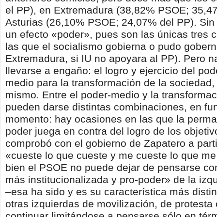
el PP), en Extremadura (38,82% PSOE; 35,4
Asturias (26,10% PSOE; 24,07% del PP). Sin
un efecto «poder», pues son las únicas tres 
las que el socialismo gobierna o pudo go­bern
Extremadura, si IU no apoyara al PP). Pero na
llevarse a engaño: el logro y ejercicio del pod
medio para la transformación de la socie­dad, 
mismo. Entre el poder-medio y la transformac
pueden darse distintas combi­naciones, en fu
momento: hay ocasiones en las que la perma
poder juega en contra del logro de los objeti
comprobó con el gobierno de Zapatero a parti
«cueste lo que cueste y me cueste lo que me
bien el PSOE no puede dejar de pensarse c
más institucionaliza­da y pro-poder» de la iz
–esa ha sido y es su característica más distin
otras izquier­das de movilización, de protesta
continuar limitándose a pensarse sólo en tér