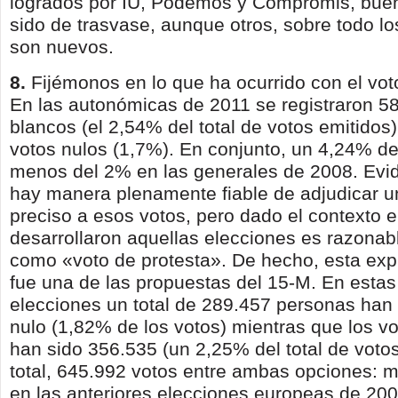
logrados por IU, Podemos y Compromis, bue
sido de trasvase, aunque otros, so­bre todo 
son nuevos.
8.
Fijémonos en lo que ha ocurrido con el vot
En las autonómicas de 2011 se registraron 5
blancos (el 2,54% del total de votos emitidos
votos nulos (1,7%). En conjunto, un 4,24% de 
menos del 2% en las generales de 2008. Evi
hay manera plenamente fiable de ad­judicar u
preciso a esos votos, pero dado el contexto e
desarrollaron aquellas elecciones es razonab
como «voto de protesta». De hecho, esta expr
fue una de las propues­tas del 15-M. En estas
elecciones un total de 289.457 personas han 
nulo (1,82% de los votos) mientras que los v
han sido 356.535 (un 2,25% del total de votos
total, 645.992 votos entre ambas opciones:
en las anteriores elecciones europeas de 200