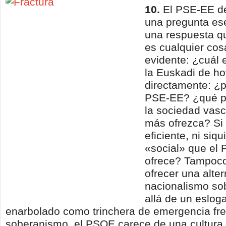
10.
El PSE-EE d
una pregunta ese
una respuesta q
es cualquier co
evidente: ¿cuál 
la Euskadi de h
directamente: ¿p
PSE-EE? ¿qué p
la sociedad vas
más ofrezca? Si
eficiente, ni siq
«social» que el
ofrece? Tampoco
ofrecer una altern
nacionalismo so
allá de un eslogan
enarbolado como trinchera de emer­gencia fre
soberanismo, el PSOE carece de una cultura 