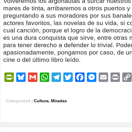
Volveremos los argonautas a surcar nuestro
mares de tinta, arribaremos a otros puertos 
preguntando a sus moradores por sus banales
actores favoritos, las novelas de su vida, si c
cual canción, porque el logro de la democracia
es una dura conquista que sirve, entre otras
para tener derecho a defender lo trivial. Poder
apasionadamente, pongamos por caso, de un
cine o del último libro leído.
PrintFriendly
Bluesky
Gmail
WhatsApp
Telegram
Twitter
Facebook
Messen
Email
Pri
Categorized |
Cultura
,
Miradas