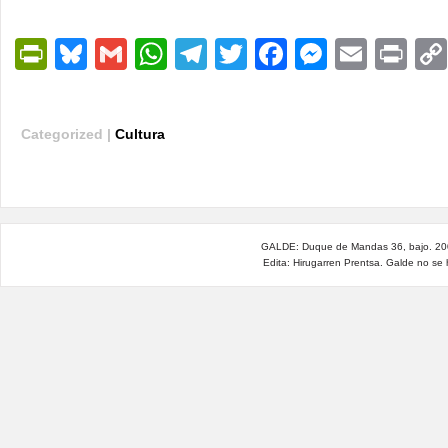
PrintFriendly
Bluesky
Gmail
WhatsApp
Telegram
Twitter
Facebook
Messen
Email
Pri
Categorized |
Cultura
GALDE: Duque de Mandas 36, bajo. 200
Edita: Hirugarren Prentsa. Galde no se