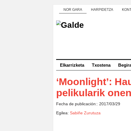
NOR GARA
HARPIDETZA
KON
Elkarrizketa
Txostena
Begir
‘Moonlight’: Hau
pelikularik one
Fecha de publicación:: 2017/03/29
Egilea:
Sabiñe Zurutuza