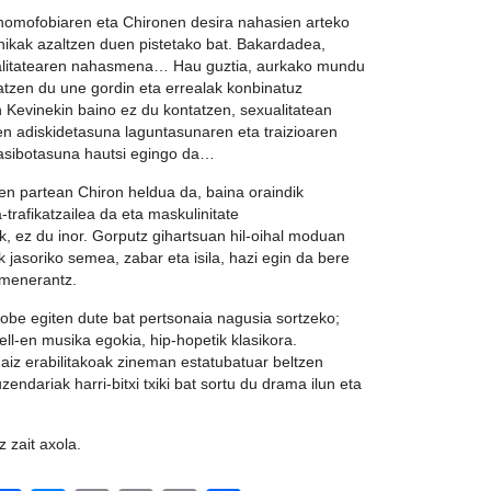
 homofobiaren eta Chironen desira nahasien arteko
nikak azaltzen duen pistetako bat. Bakardadea,
ualitatearen nahasmena… Hau guztia, aurkako mundu
atzen du une gordin eta errealak konbinatuz
n Kevinekin baino ez du kontatzen, sexualitatean
en adiskidetasuna laguntasunaren eta traizioaren
pasibotasuna hautsi egingo da…
ren partean Chiron heldua da, baina oraindik
trafikatzailea da eta maskulinitate
k, ez du inor. Gorputz gihartsuan hil-oihal moduan
k jasoriko semea, zabar eta isila, hazi egin da bere
rmenerantz.
hobe egiten dute bat pertsonaia nagusia sortzeko;
ell-en musika egokia, hip-hopetik klasikora.
aiz erabilitakoak zineman estatubatuar beltzen
endariak harri-bitxi txiki bat sortu du drama ilun eta
z zait axola.