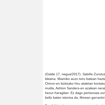
(Galde 17, negua/2017). Sabiñe Zurutuza
bikaina. Miamiko auzo txiro batean hazte
Chiron-en bizitzako hiru ataletan kontat
mutila, Ashton Sanders-en azalean nera
hezur-haragitan. Ez dago pertsonaia zur
beltz baten istorioa da; filmean garrantz