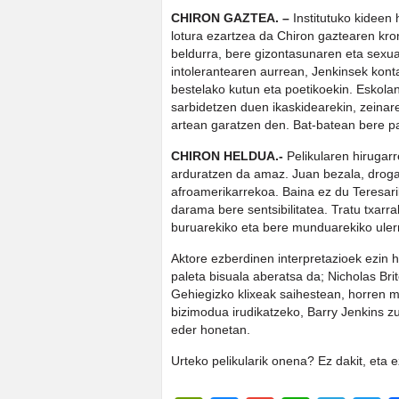
CHIRON GAZTEA. –
Institutuko kideen
lotura ezartzea da Chiron gaztearen kro
beldurra, bere gizontasunaren eta sex
intolerantearen aurrean, Jenkinsek kont
bestelako kutun eta poetikoekin. Eskola
sarbidetzen duen ikaskidearekin, zeinar
artean garatzen den. Bat-batean bere 
CHIRON HELDUA.-
Pelikularen hirugar
arduratzen da amaz. Juan bezala, droga-
afroamerikarrekoa. Baina ez du Teresari
darama bere sentsibilitatea. Tratu txarra
buruarekiko eta bere munduarekiko ule
Aktore ezberdinen interpretazioek ezin 
paleta bisuala aberatsa da; Nicholas Brit
Gehiegizko klixeak saihestean, horren m
bizimodua irudikatzeko, Barry Jenkins zuz
eder honetan.
Urteko pelikularik onena? Ez dakit, eta e