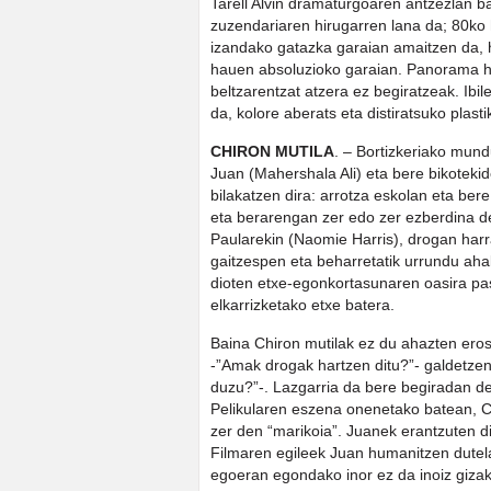
Tarell Alvin dramaturgoaren antzezlan ba
zuzendariaren hirugarren lana da; 80ko
izandako gatazka garaian amaitzen da, ha
hauen absoluzioko garaian. Panorama hon
beltzarentzat atzera ez begiratzeak. Ibi
da, kolore aberats eta distiratsuko plast
CHIRON MUTILA
. – Bortizkeriako mund
Juan (Mahershala Ali) eta bere bikoteki
bilakatzen dira: arrotza eskolan eta bere
eta berarengan zer edo zer ezberdina de
Paularekin (Naomie Harris), drogan ha
gaitzespen eta beharretatik urrundu ah
dioten etxe-egonkortasunaren oasira pas
elkarrizketako etxe batera.
Baina Chiron mutilak ez du ahazten eros
-”Amak drogak hartzen ditu?”- galdetze
duzu?”-. Lazgarria da bere begiradan de
Pelikularen eszena onenetako batean, C
zer den “marikoia”. Juanek erantzuten di
Filmaren egileek Juan humanitzen dutel
egoeran egondako inor ez da inoiz gizak