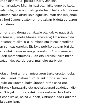
tean oinarritua, pelikula Barry Jenkins
 hamarkadako Miamin hasi eta hiriko gune beltzetan
la nola, polizia zuriek gazte beltz bat eraili ondoren
etan zaila dirudi kale eguzkitsuetan dabilen jende
lera hori James Laxton-en argazkian bilduta geratzen
ika batean.
u horretan, droga banatzaile eta kaleko nagusi den
de Teresa (Janelle Monaé abeslaria) Chironen gida
 etxean; mutiko isila, suminez eta lotsaz beterikoa,
n sentsazioarekin. Bizileku publiko batean bizi da
rrapatutako ama ezkongabearekin. Chiron amaren
al den momentuetatik Juan eta Teresak eskaintzen
atzen da, otordu bero, maindire garbi eta
otasun hori amaren miseriaren truke erosten dela.
n du Juanek mahaian. -“Eta zuk droga saltzen
dukzioa ikustea, baita Juanen erreakzioa ere.
hironek banatzaile eta neskalagunari galdetzen die
o: “Gayak gorrotarazteko diseinaturiko hitz bat”-.
a esan liteke, baina Juanen, Chironen edo Paularen
ia baino izan.