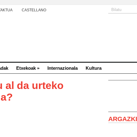
TAKTUA
CASTELLANO
adak
Etxekoak
»
Internazionala
Kultura
 al da urteko
na?
ARGAZK