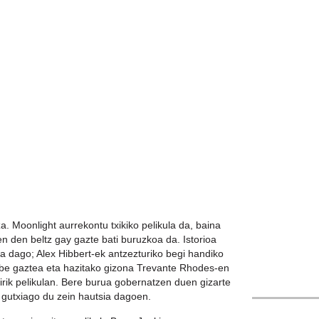
. Moonlight aurrekontu txikiko pelikula da, baina
n den beltz gay gazte bati buruzkoa da. Istorioa
ua dago; Alex Hibbert-ek antzezturiko begi handiko
be gaztea eta hazitako gizona Trevante Rhodes-en
Bonill, Ecuad
irik pelikulan. Bere burua gobernatzen duen gizarte
i gutxiago du zein hautsia dagoen.